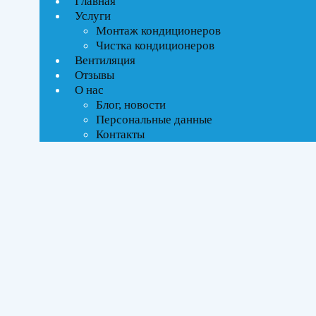
Главная
Услуги
Ценовой фильтр
Монтаж кондиционеров
Текстовый поиск
Чистка кондиционеров
ВСЕ АКЦИИ(2)
Вентиляция
Отзывы
Тип управления
О нас
Блог, новости
Инверторное
Персональные данные
Контакты
Бренды
Kentatsu
(1)
Midea
(1)
Площадь помещения
До 70 м²
(2)
Серия