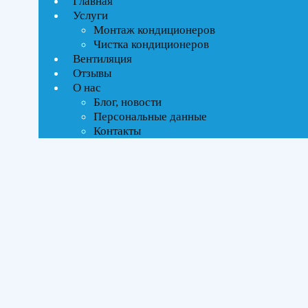
Главная
ВСЕ АКЦИИ(3)
Услуги
Монтаж кондиционеров
Тип управления
Чистка кондиционеров
Вентиляция
Инверторное
Отзывы
О нас
Блог, новости
Бренды
Персональные данные
Контакты
Haier
(3)
Площадь помещения
До 50 м²
(3)
Серия
Flexis Super Match
(3)
Цвет