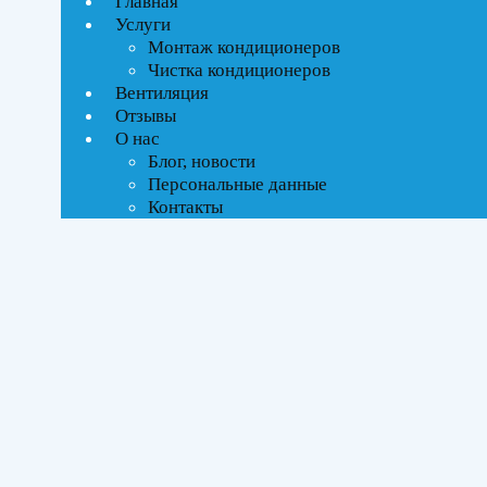
Главная
Услуги
Текстовый поиск
Монтаж кондиционеров
ВСЕ АКЦИИ(3)
Чистка кондиционеров
Вентиляция
Тип управления
Отзывы
О нас
Инверторное
Блог, новости
Персональные данные
Контакты
Бренды
Haier
(3)
Площадь помещения
До 27 м²
(3)
Серия
Jade Super Match
(3)