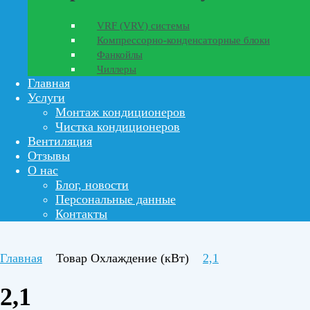
VRF (VRV) системы
Компрессорно-конденсаторные блоки
Фанкойлы
Чиллеры
Главная
Услуги
Монтаж кондиционеров
Чистка кондиционеров
Вентиляция
Отзывы
О нас
Блог, новости
Персональные данные
Контакты
Главная
Товар Охлаждение (кВт)
2,1
2,1