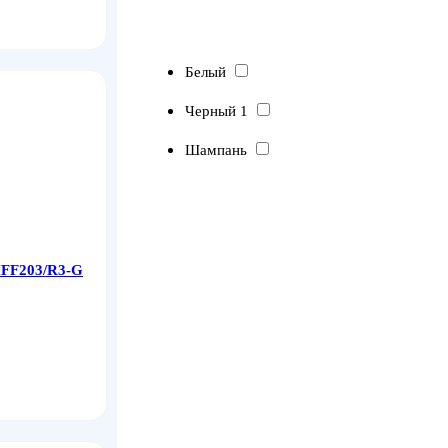
Белый
Черный 1
Шампань
HFF203/R3-G