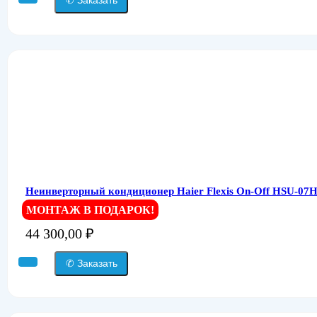
✆ Заказать
Неинверторный кондиционер Haier Flexis On-Off HSU-07
МОНТАЖ В ПОДАРОК!
44 300,00
₽
✆ Заказать