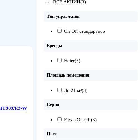
ВСЕ АКЦИИ(3)
Тип управления
On-Off стандартное
Бренды
Haier
(3)
Площадь помещения
До 21 м²
(3)
Серия
HFF303/R3-W
Flexis On-Off
(3)
Цвет