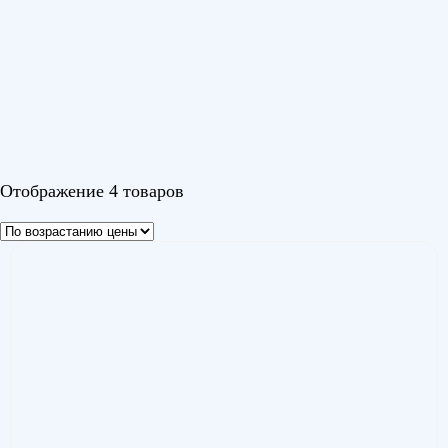
Альпайн (Alpine)
(1)
Альпайн Инвертор (Alpine Инвертор)
(1)
Канами Инвертор Wi-Fi (Kanami Inverter Wi-Fi)
(1)
Парамаунт Инвертор (Paramount Inverter)
(1)
Цвет
Отображение 4 товаров