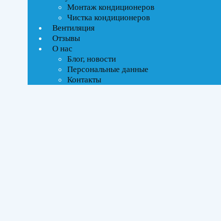
Ценовой фильтр
Монтаж кондиционеров
Текстовый поиск
Чистка кондиционеров
ВСЕ АКЦИИ(1)
Вентиляция
Отзывы
О нас
Тип управления
Блог, новости
Персональные данные
On-Off стандартное
Контакты
Инверторное
Бренды
Daichi
(2)
Kentatsu
(1)
Midea
(1)
Площадь помещения
До 35 м²
(4)
Серия