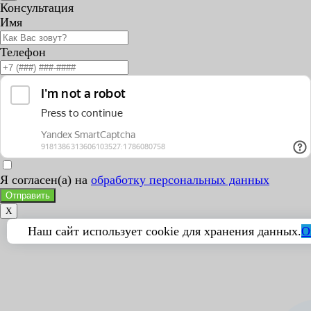
Консультация
Имя
Телефон
Я согласен(а) на
обработку персональных данных
Отправить
X
Наш сайт использует cookie для хранения данных.
О