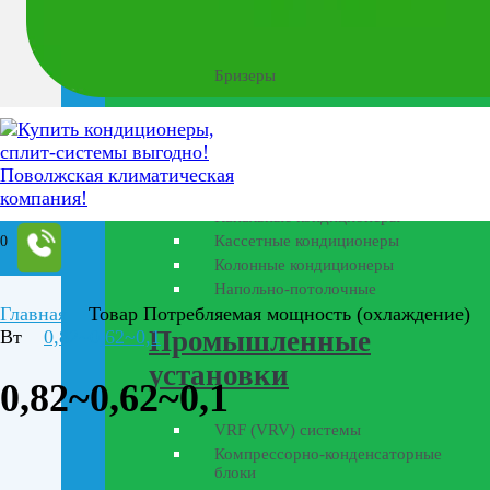
Бытовая вентиляция
Бризеры
Полупромышленные
кондиционеры
Канальные кондиционеры
Кассетные кондиционеры
0
Колонные кондиционеры
Напольно-потолочные
Главная
Товар Потребляемая мощность (охлаждение)
Промышленные
Вт
0,82~0,62~0,1
установки
0,82~0,62~0,1
VRF (VRV) системы
Компрессорно-конденсаторные
блоки