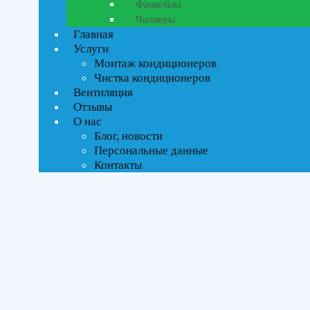
Фанкойлы
Чиллеры
Главная
Услуги
Ценовой фильтр
Монтаж кондиционеров
Текстовый поиск
Чистка кондиционеров
ВСЕ АКЦИИ(2)
Вентиляция
Отзывы
Тип управления
О нас
Блог, новости
Инверторное
Персональные данные
Контакты
Бренды
Kentatsu
(1)
Midea
(1)
Площадь помещения
До 21 м²
(2)