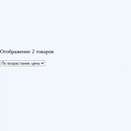
Серия
Изи Инвертор (Easy Inverter)
(1)
Кумо Инвертор (Kumo Inverter)
(1)
Цвет
Отображение 2 товаров