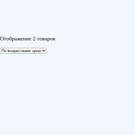
Канами Инвертор Wi-Fi (Kanami Inverter Wi-Fi)
(1)
Парамаунт Инвертор (Paramount Inverter)
(1)
Цвет
Отображение 2 товаров