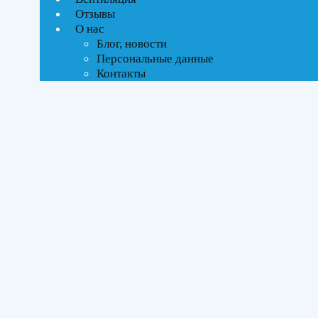
Отзывы
Ценовой фильтр
О нас
Текстовый поиск
Блог, новости
ВСЕ АКЦИИ(1)
Персональные данные
Контакты
Тип управления
Инверторное
Бренды
Kentatsu
(1)
Midea
(1)
Площадь помещения
До 27 м²
(2)
Серия