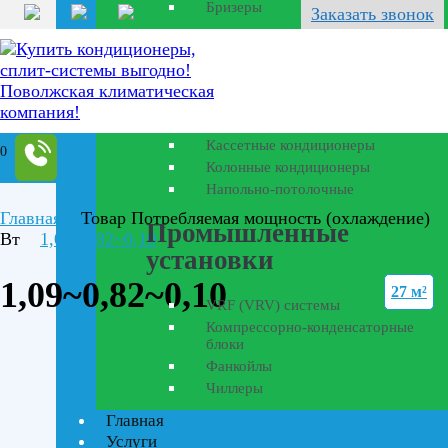
Бризеры
Заказать звонок
Полупромышленные
кондиционеры
Канальные кондиционеры
Кассетные кондиционеры
0
Колонные кондиционеры
Напольно-потолочные
Главная
Товар Потребляемая мощность (охлаждение)
Промышленные
Вт
1,09~0,82~0,10
установки
1,09~0,82~0,10
27 м²
VRF (VRV) системы
Компрессорно-конденсаторные
блоки
Фанкойлы
Чиллеры
Главная
Услуги