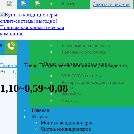
Бризеры
Заказать звонок
Полупромышленные
кондиционеры
Канальные кондиционеры
Кассетные кондиционеры
0
Колонные кондиционеры
Напольно-потолочные
Промышленные установки
Главная
Товар Потребляемая мощность (охлаждение)
Вт
1,10~0,59~0,08
VRF (VRV) системы
Компрессорно-конденсаторные
1,10~0,59~0,08
блоки
Фанкойлы
Чиллеры
Главная
Услуги
Монтаж кондиционеров
Чистка кондиционеров