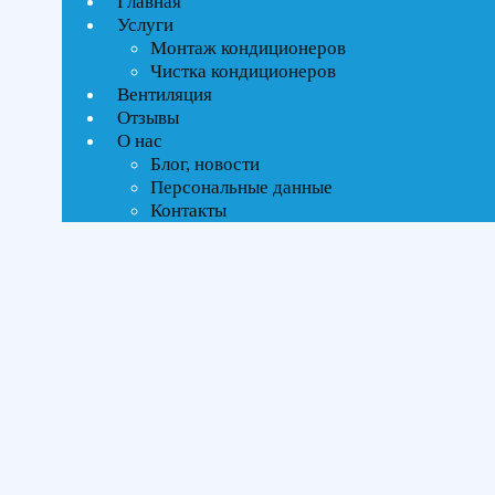
Главная
Услуги
Текстовый поиск
Монтаж кондиционеров
ВСЕ АКЦИИ(1)
Чистка кондиционеров
Вентиляция
Тип управления
Отзывы
О нас
On-Off стандартное
Блог, новости
Персональные данные
Контакты
Бренды
Ballu
(1)
Площадь помещения
До 35 м²
(1)
Серия
Olympio Legend
(1)