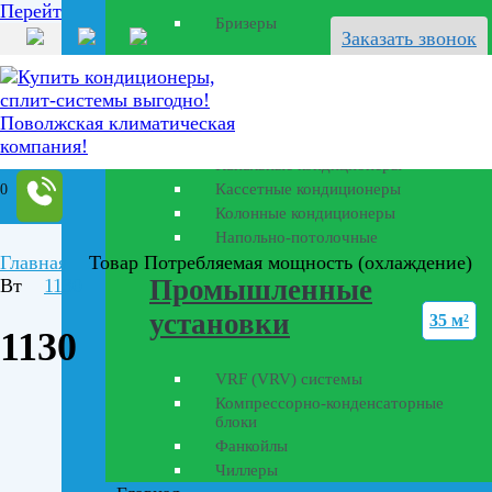
Перейти к содержанию
Бризеры
Заказать звонок
Полупромышленные
кондиционеры
Канальные кондиционеры
Кассетные кондиционеры
0
Колонные кондиционеры
Напольно-потолочные
Главная
Товар Потребляемая мощность (охлаждение)
Промышленные
Вт
1130
установки
35 м²
1130
VRF (VRV) системы
Компрессорно-конденсаторные
блоки
Фанкойлы
Чиллеры