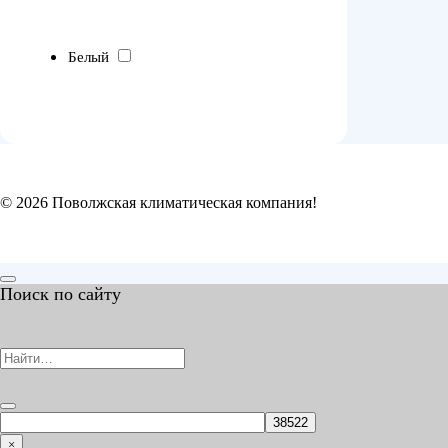
Белый
© 2026 Поволжская климатическая компания!
Поиск по сайту
Search
for:
×