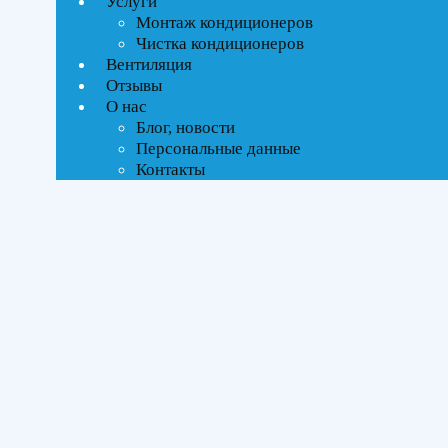
Услуги
Ценовой фильтр
Монтаж кондиционеров
Текстовый поиск
Чистка кондиционеров
ВСЕ АКЦИИ(1)
Вентиляция
Отзывы
Тип управления
О нас
Блог, новости
Инверторное
Персональные данные
Контакты
Бренды
Ballu
(1)
ROYAL Thermo
(1)
Площадь помещения
До 27 м²
(2)
Серия