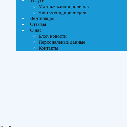
Услуги
Монтаж кондиционеров
Тип управления
Чистка кондиционеров
Вентиляция
Отзывы
On-Off стандартное
О нас
Блог, новости
Бренды
Персональные данные
Контакты
SHUFT
(1)
Площадь помещения
До 27 м²
(1)
Серия
Soturai
(1)
Цвет