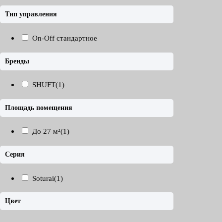
Тип управления
On-Off стандартное
Бренды
SHUFT
(1)
Площадь помещения
До 27 м²
(1)
Серия
Soturai
(1)
Цвет