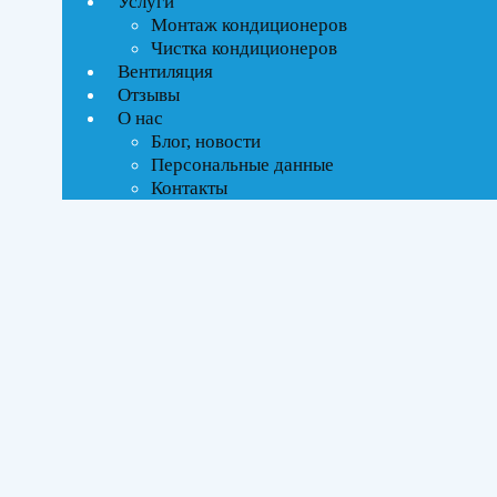
Услуги
Монтаж кондиционеров
Тип управления
Чистка кондиционеров
Вентиляция
Инверторное
Отзывы
О нас
Блог, новости
Бренды
Персональные данные
Контакты
Haier
(1)
Площадь помещения
До 50 м²
(1)
Серия
Coral DC
(1)
Цвет