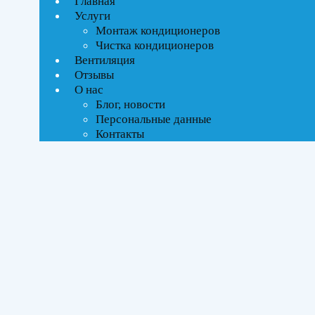
Главная
Услуги
Монтаж кондиционеров
Ценовой фильтр
Чистка кондиционеров
Текстовый поиск
Вентиляция
ВСЕ АКЦИИ(2)
Отзывы
О нас
Тип управления
Блог, новости
Персональные данные
Инверторное
Контакты
Бренды
ROYAL Clima
(2)
Площадь помещения
До 27 м²
(1)
До 35 м²
(1)
Серия