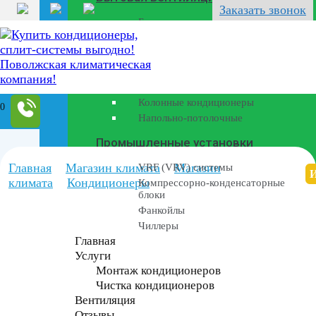
Перейти
Заказать звонок
к
Бризеры
содержанию
Полупромышленные кондиционеры
Канальные кондиционеры
Кассетные кондиционеры
Колонные кондиционеры
0
Напольно-потолочные
Промышленные установки
Главная
Магазин климата
Магазин
VRF (VRV) системы
климата
Кондиционеры
Компрессорно-конденсаторные
блоки
Фанкойлы
Чиллеры
Главная
Услуги
Монтаж кондиционеров
Чистка кондиционеров
Вентиляция
Отзывы