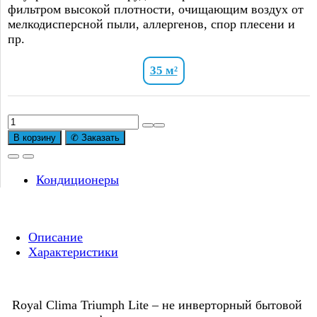
фильтром высокой плотности, очищающим воздух от
мелкодисперсной пыли, аллергенов, спор плесени и
пр.
35 м²
Количество
товара
В корзину
✆ Заказать
Классическая
сплит-
система
Кондиционеры
Royal
Clima
TRIUMPH
Описание
LITE
Характеристики
RC-
TWL35HN
On/Off
Royal Clima Triumph Lite – не инверторный бытовой