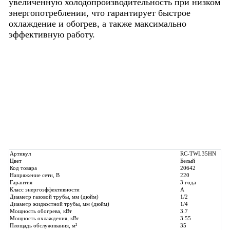
увеличенную холодопроизводительность при низком
энергопотреблении, что гарантирует быстрое
охлаждение и обогрев, а также максимально
эффективную работу.
Артикул
RC-TWL35HN
Цвет
Белый
Код товара
20642
Напряжение сети, В
220
Гарантия
3 года
Класс энергоэффективности
A
Диаметр газовой трубы, мм (дюйм)
1/2
Диаметр жидкостной трубы, мм (дюйм)
1/4
Мощность обогрева, кВт
3.7
Мощность охлаждения, кВт
3.55
Площадь обслуживания, м²
35