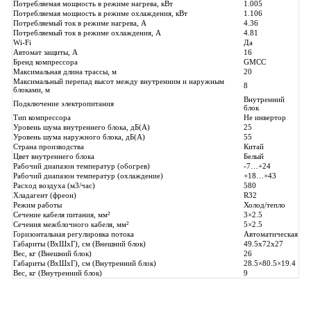
Потребляемая мощность в режиме нагрева, кВт
1.005
Потребляемая мощность в режиме охлаждения, кВт
1.106
Потребляемый ток в режиме нагрева, A
4.36
Потребляемый ток в режиме охлаждения, A
4.81
Wi-Fi
Да
Автомат защиты, А
16
Бренд компрессора
GMCC
Максимальная длина трассы, м
20
Максимальный перепад высот между внутренним и наружным
8
блоками, м
Внутренний
Подключение электропитания
блок
Тип компрессора
Не инвертор
Уровень шума внутреннего блока, дБ(А)
25
Уровень шума наружного блока, дБ(A)
55
Страна производства
Китай
Цвет внутреннего блока
Белый
Рабочий диапазон температур (обогрев)
-7…+24
Рабочий диапазон температур (охлаждение)
+18…+43
Расход воздуха (м3/час)
580
Хладагент (фреон)
R32
Режим работы
Холод/тепло
Сечение кабеля питания, мм²
3×2.5
Сечения межблочного кабеля, мм²
5×2.5
Горизонтальная регулировка потока
Автоматическая
Габариты (ВхШхГ), см (Внешний блок)
49.5x72x27
Вес, кг (Внешний блок)
26
Габариты (ВхШхГ), см (Внутренний блок)
28.5×80.5×19.4
Вес, кг (Внутренний блок)
9