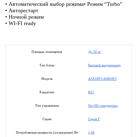
• Автоматический выбор режима• Режим “Turbo”
• Авторестарт
• Ночной режим
• WI-FI ready
До 50 м²
Площадь помещения
Бытовой кондиционер
Тип блока
ASX18F1/ASB18F1
Модель
R32
Хладагент
On-Off стандартное
Тип управления
Серия F
Серия
1,66
Потребляемая мощность (охлаждение) Вт