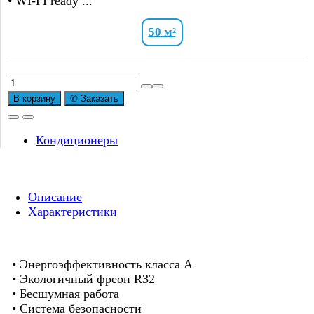
• WI-FI ready ...
50 м²
Количество
товара
В корзину
✆ Заказать
Сплит-
система
Axioma
Кондиционеры
Серия
F
ASX18F1/ASB18F1
Описание
On/Off
Характеристики
• Энергоэффективность класса А
• Экологичный фреон R32
• Бесшумная работа
• Система безопасности