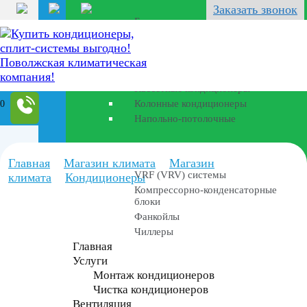
Перейти
Заказать звонок
к
Бризеры
содержанию
Полупромышленные кондиционеры
Канальные кондиционеры
Кассетные кондиционеры
0
Колонные кондиционеры
Напольно-потолочные
Промышленные установки
Главная
Магазин климата
Магазин
VRF (VRV) системы
климата
Кондиционеры
Компрессорно-конденсаторные
блоки
Фанкойлы
Чиллеры
Главная
Услуги
Монтаж кондиционеров
Чистка кондиционеров
Вентиляция