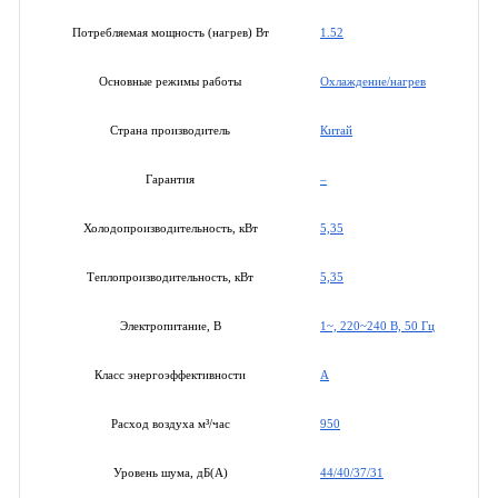
1.52
Потребляемая мощность (нагрев) Вт
Охлаждение/нагрев
Основные режимы работы
Китай
Страна производитель
–
Гарантия
5,35
Холодопроизводительность, кВт
5,35
Теплопроизводительность, кВт
1~, 220~240 В, 50 Гц
Электропитание, В
A
Класс энергоэффективности
950
Расход воздуха м³/час
44/40/37/31
Уровень шума, дБ(А)