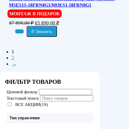
MSES1S-18FRN8G1/MOES1-18FRN8G1
МОНТАЖ В ПОДАРОК
87 890,00
₽
65 890,00
₽
✆ Заказать
1
2
→
ФИЛЬТР ТОВАРОВ
Ценовой фильтр
Текстовый поиск
ВСЕ АКЦИИ(19)
Тип управления