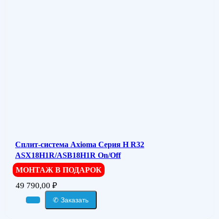
Сплит-система Axioma Серия H R32
ASX18H1R/ASB18H1R On/Off
МОНТАЖ В ПОДАРОК
49 790,00
₽
✆ Заказать