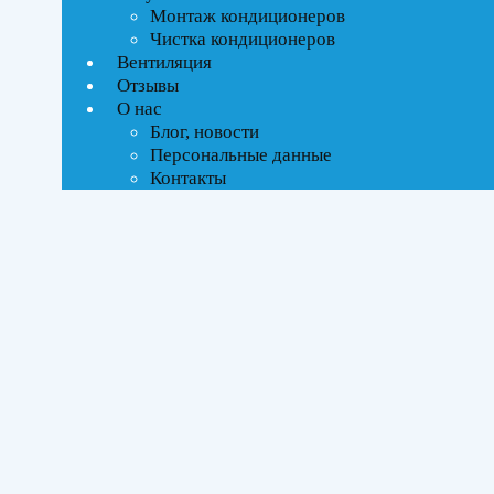
Текстовый поиск
Монтаж кондиционеров
ВСЕ АКЦИИ(19)
Чистка кондиционеров
Вентиляция
Отзывы
Тип управления
О нас
Блог, новости
On-Off стандартное
Персональные данные
Инверторное
Контакты
Бренды
Axioma
(3)
Daichi
(9)
Kentatsu
(15)
Midea
(7)
Площадь помещения
До 35 м²
(10)
До 50 м²
(20)
До 70 м²
(4)