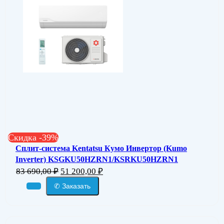
Скидка -39%
Сплит-система Kentatsu Кумо Инвертор (Kumo
Inverter) KSGKU50HZRN1/KSRKU50HZRN1
83 690,00
₽
51 200,00
₽
✆ Заказать