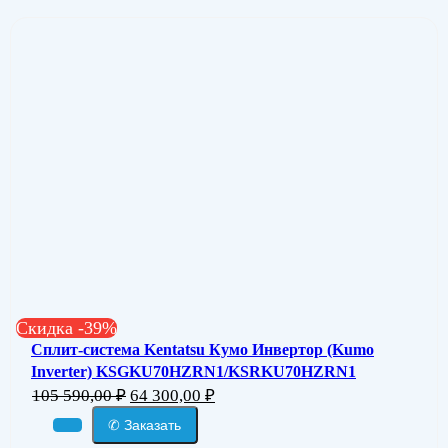
Скидка -39%
Сплит-система Kentatsu Кумо Инвертор (Kumo
Inverter) KSGKU70HZRN1/KSRKU70HZRN1
105 590,00
₽
64 300,00
₽
✆ Заказать