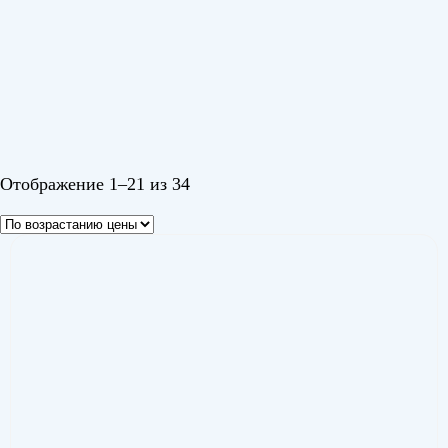
Серия H R32
(2)
Тиба (Tiba)
(1)
Эйр 2 Инвертор (Air 2 Inverter)
(1)
Эйр R32 (Air R32)
(1)
Показать еще
Цвет
Отображение 1–21 из 34