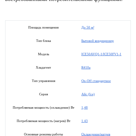
До 50 м²
Площадь помещения
Бытовой кондиционер
Тип блока
ICE50AVQ1-1/ICE50FV1-1
Модель
R410a
Хладагент
On-Off стандартное
Тип управления
Айс (Ice)
Серия
1,48
Потребляемая мощность (охлаждение) Вт
1.43
Потребляемая мощность (нагрев) Вт
Охлаждение/нагрев
Основные режимы работы