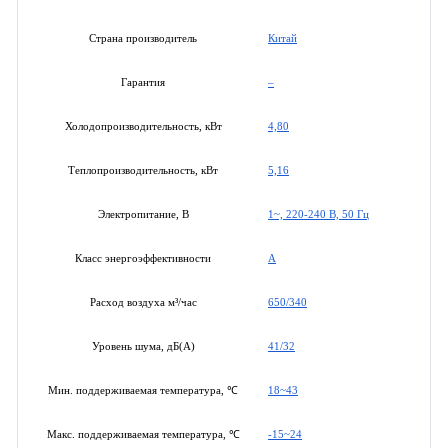
Китай
Страна производитель
–
Гарантия
4,80
Холодопроизводительность, кВт
5,16
Теплопроизводительность, кВт
1~, 220-240 В, 50 Гц
Электропитание, В
A
Класс энергоэффективности
650/340
Расход воздуха м³/час
41/32
Уровень шума, дБ(А)
18~43
Мин. поддерживаемая температура, ℃
-15~24
Макс. поддерживаемая температура, ℃