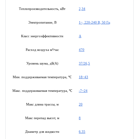
2,34
Теплопроизводительность, кВт
1~, 220-240 В, 50 Гц
Электропитание, В
A
Класс энергоэффективности
470
Расход воздуха м³/час
37/26,5
Уровень шума, дБ(А)
18~43
Мин. поддерживаемая температура, ℃
-7~24
Макс. поддерживаемая температура, ℃
20
Макс длина трассы, м
8
Макс перепад высот, м
6.35
Диаметр для жидкости