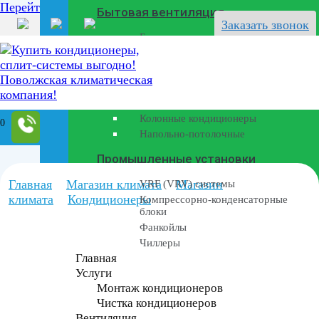
Перейти к содержанию
Бытовая вентиляция
Заказать звонок
Бризеры
Полупромышленные кондиционеры
Канальные кондиционеры
Кассетные кондиционеры
Колонные кондиционеры
0
Напольно-потолочные
Промышленные установки
Главная
Магазин климата
Магазин
VRF (VRV) системы
климата
Кондиционеры
Компрессорно-конденсаторные
блоки
Фанкойлы
Чиллеры
Главная
Услуги
Монтаж кондиционеров
Чистка кондиционеров
Вентиляция