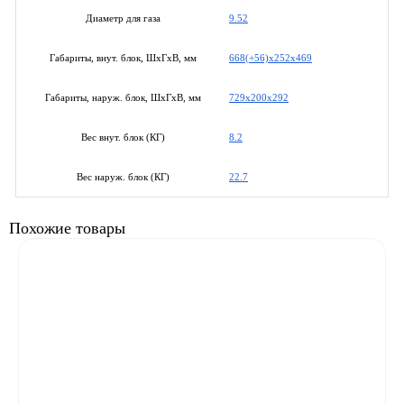
9.52
Диаметр для газа
668(+56)х252х469
Габариты, внут. блок, ШхГхВ, мм
729x200x292
Габариты, наруж. блок, ШхГхВ, мм
8.2
Вес внут. блок (КГ)
22.7
Вес наруж. блок (КГ)
Похожие товары