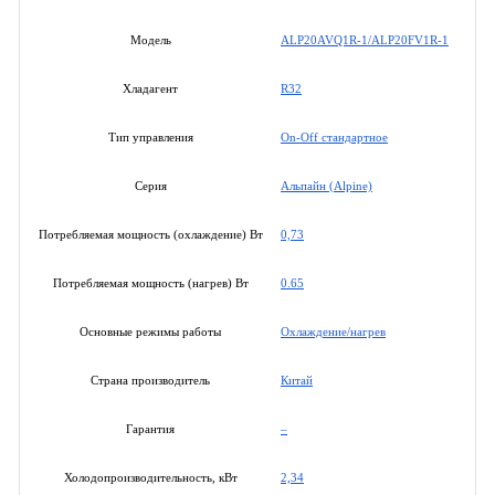
ALP20AVQ1R-1/ALP20FV1R-1
Модель
R32
Хладагент
On-Off стандартное
Тип управления
Альпайн (Alpine)
Серия
0,73
Потребляемая мощность (охлаждение) Вт
0.65
Потребляемая мощность (нагрев) Вт
Охлаждение/нагрев
Основные режимы работы
Китай
Страна производитель
–
Гарантия
2,34
Холодопроизводительность, кВт