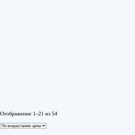
Серия F Инвертор (Серия F Inverter)
(1)
Серия H inverter R32
(2)
Серия H R32
(3)
Тиба Инвертор (Tiba Inverter)
(1)
Харуки (Haruki)
(2)
Эйр 2 Инвертор (Air 2 Inverter)
(3)
Эйр R32 (Air R32)
(1)
Показать еще
Цвет
Черный
Черный 1
Отображение 1–21 из 54