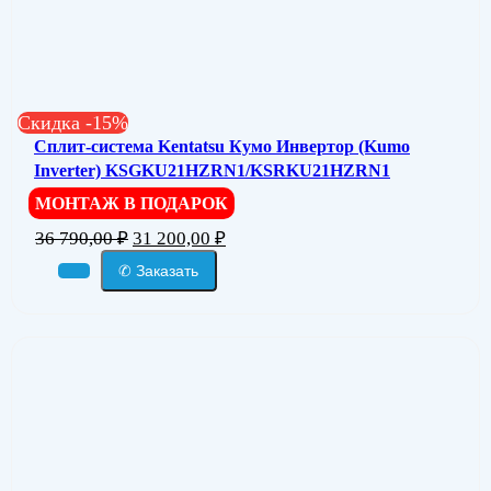
Скидка -15%
Сплит-система Kentatsu Кумо Инвертор (Kumo
Inverter) KSGKU21HZRN1/KSRKU21HZRN1
МОНТАЖ В ПОДАРОК
36 790,00
₽
31 200,00
₽
✆ Заказать