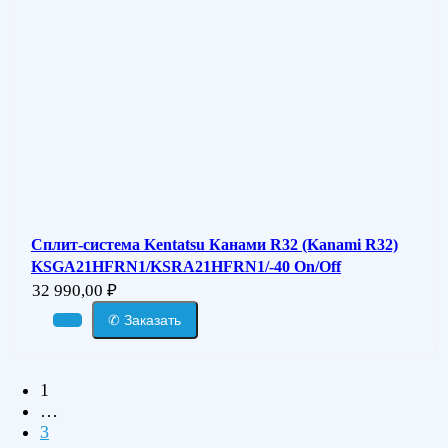
Сплит-система Kentatsu Канами R32 (Kanami R32)
KSGA21HFRN1/KSRA21HFRN1/-40 On/Off
32 990,00
₽
✆ Заказать
1
…
3