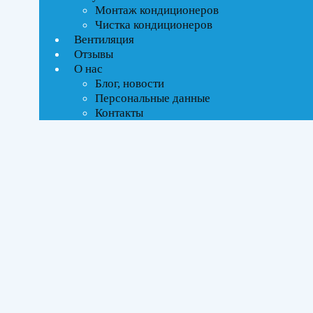
Текстовый поиск
Монтаж кондиционеров
ВСЕ АКЦИИ(29)
Чистка кондиционеров
Вентиляция
Отзывы
Тип управления
О нас
Блог, новости
On-Off стандартное
Персональные данные
Инверторное
Контакты
Бренды
Axioma
(9)
Daichi
(14)
Kentatsu
(20)
Midea
(11)
Площадь помещения
До 21 м²
(14)
До 27 м²
(21)
До 35 м²
(16)