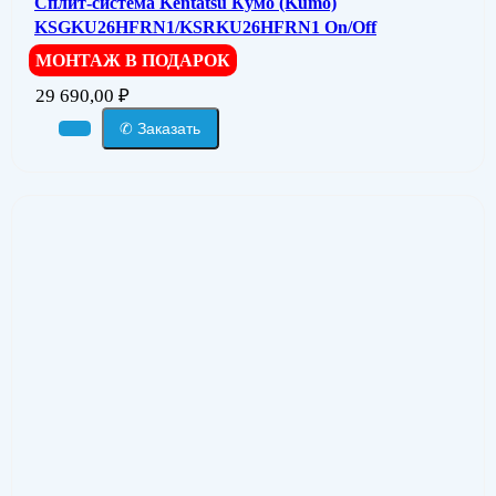
Сплит-система Kentatsu Кумо (Kumo)
KSGKU26HFRN1/KSRKU26HFRN1 On/Off
МОНТАЖ В ПОДАРОК
29 690,00
₽
✆ Заказать