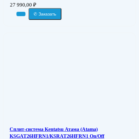
27 990,00
₽
✆ Заказать
Сплит-система Kentatsu Атама (Atama)
KSGAT26HFRN1/KSRAT26HFRN1 On/Off