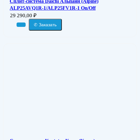
Сплит-система Daichi Альпайн (Alpine)
ALP25AVQ1R-1/ALP25FV1R-1 On/Off
29 290,00
₽
✆ Заказать