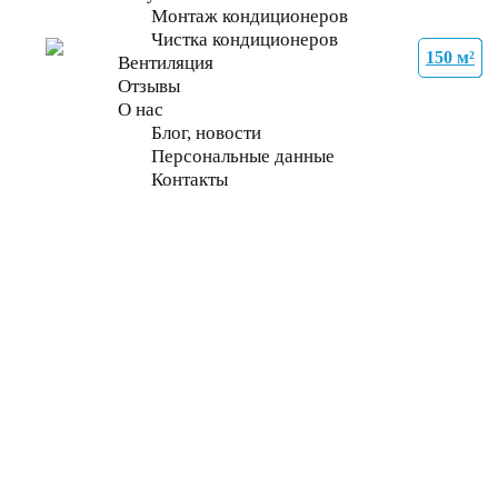
Монтаж кондиционеров
Чистка кондиционеров
150 м²
27 м²
35 м²
21 м²
27 м²
70 м²
70 м²
70 м²
Вентиляция
Отзывы
О нас
Блог, новости
Персональные данные
Контакты