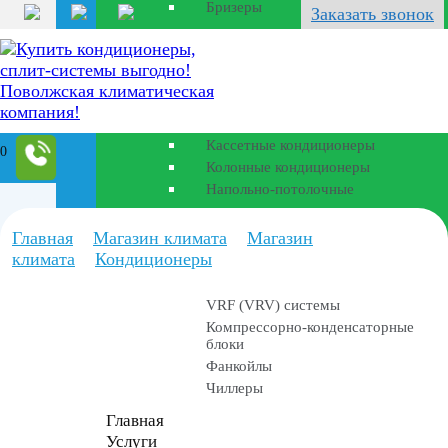
Бризеры
Заказать звонок
Полупромышленные
кондиционеры
Канальные кондиционеры
Кассетные кондиционеры
0
Колонные кондиционеры
Напольно-потолочные
Промышленные
Главная
Магазин климата
Магазин
установки
климата
Кондиционеры
VRF (VRV) системы
Компрессорно-конденсаторные
блоки
Фанкойлы
Чиллеры
Главная
Услуги