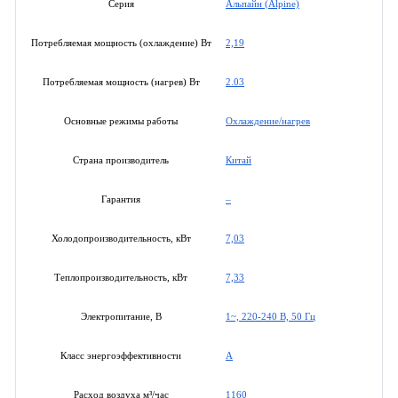
Альпайн (Alpine)
Серия
2,19
Потребляемая мощность (охлаждение) Вт
2.03
Потребляемая мощность (нагрев) Вт
Охлаждение/нагрев
Основные режимы работы
Китай
Страна производитель
–
Гарантия
7,03
Холодопроизводительность, кВт
7,33
Теплопроизводительность, кВт
1~, 220-240 В, 50 Гц
Электропитание, В
A
Класс энергоэффективности
1160
Расход воздуха м³/час