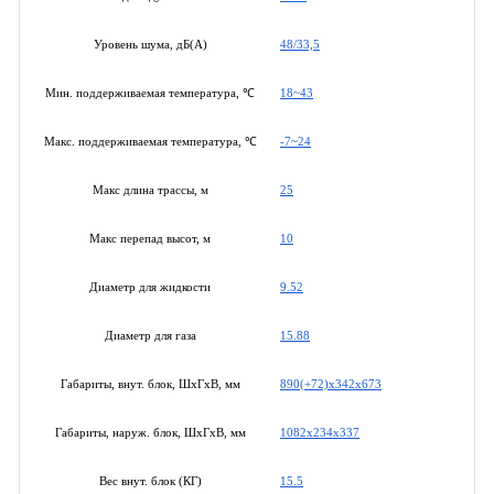
48/33,5
Уровень шума, дБ(А)
18~43
Мин. поддерживаемая температура, ℃
-7~24
Макс. поддерживаемая температура, ℃
25
Макс длина трассы, м
10
Макс перепад высот, м
9.52
Диаметр для жидкости
15.88
Диаметр для газа
890(+72)х342х673
Габариты, внут. блок, ШхГхВ, мм
1082x234x337
Габариты, наруж. блок, ШхГхВ, мм
15.5
Вес внут. блок (КГ)