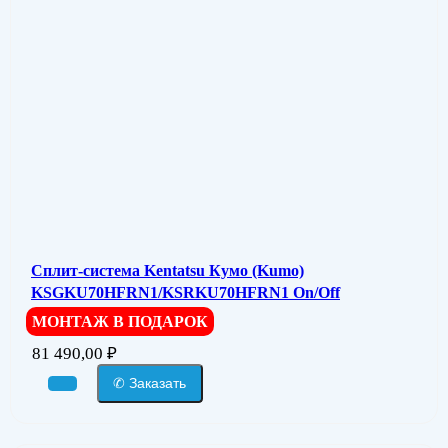
Сплит-система Kentatsu Кумо (Kumo)
KSGKU70HFRN1/KSRKU70HFRN1 On/Off
МОНТАЖ В ПОДАРОК
81 490,00
₽
✆ Заказать