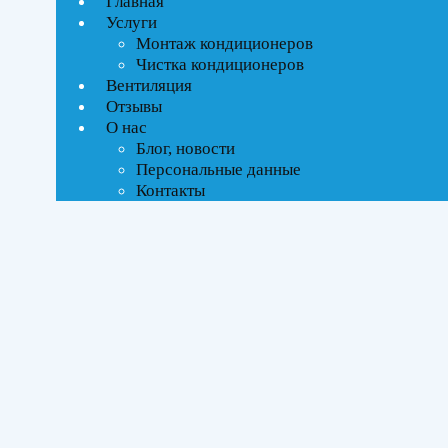
Главная
Текстовый поиск
Услуги
ВСЕ АКЦИИ(3)
Монтаж кондиционеров
Чистка кондиционеров
Тип управления
Вентиляция
Отзывы
О нас
On-Off стандартное
Блог, новости
Инверторное
Персональные данные
Контакты
Бренды
Daichi
(1)
Kentatsu
(7)
Midea
(4)
Площадь помещения
До 70 м²
(10)
До 100 м²
(1)
До 150 м²
(1)