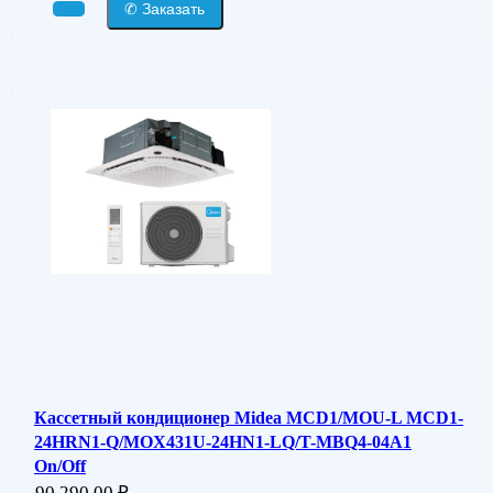
✆ Заказать
Кассетный кондиционер Midea MCD1/MOU-L MCD1-
24HRN1-Q/MOX431U-24HN1-LQ/T-MBQ4-04A1
On/Off
90 290,00
₽