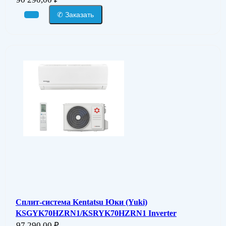
✆ Заказать
Сплит-система Kentatsu Юки (Yuki)
KSGYK70HZRN1/KSRYK70HZRN1 Inverter
97 290,00
₽