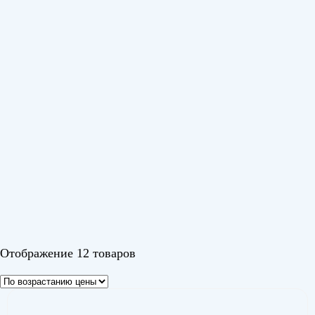
Серия
MCD1/MOU-L
(2)
Альпайн (Alpine)
(1)
Изи (Easy)
(1)
Ичи R32 (Ichi R32)
(1)
Канами R32 (Kanami R32)
(2)
Канами Инвертор Wi-Fi (Kanami Inverter Wi-Fi)
(1)
Кумо (Kumo)
(1)
Наоми (Naomi)
(1)
Парамаунт R32 (Paramount R32)
(1)
Юки (Yuki)
(1)
Показать еще
Цвет
Отображение 12 товаров