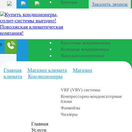
Бризеры
Заказать звонок
Полупромышленные
кондиционеры
Канальные кондиционеры
Кассетные кондиционеры
0
Колонные кондиционеры
Напольно-потолочные
Промышленные
Главная
Магазин климата
Магазин
установки
климата
Кондиционеры
VRF (VRV) системы
Компрессорно-конденсаторные
блоки
Фанкойлы
Чиллеры
Главная
Услуги