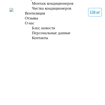
Монтаж кондиционеров
Чистка кондиционеров
150 м²
27 м²
35 м²
70 м²
21 м²
70 м²
70 м²
70 м²
Вентиляция
Отзывы
О нас
Блог, новости
Персональные данные
Контакты