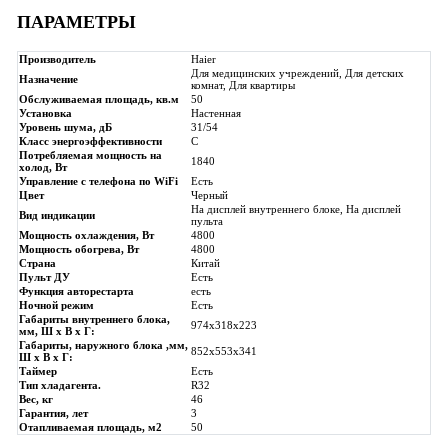
ПАРАМЕТРЫ
Производитель
Haier
Для медицинских учреждений, Для детских
Назначение
комнат, Для квартиры
Обслуживаемая площадь, кв.м
50
Установка
Настенная
Уровень шума, дБ
31/54
Класс энергоэффективности
C
Потребляемая мощность на
1840
холод, Вт
Управление с телефона по WiFi
Есть
Цвет
Черный
На дисплей внутреннего блоке, На дисплей
Вид индикации
пульта
Мощность охлаждения, Вт
4800
Мощность обогрева, Вт
4800
Страна
Китай
Пульт ДУ
Есть
Функция авторестарта
есть
Ночной режим
Есть
Габариты внутреннего блока,
974х318х223
мм, Ш x В x Г:
Габариты, наружного блока ,мм,
852х553х341
Ш x В x Г:
Таймер
Есть
Тип хладагента.
R32
Вес, кг
46
Гарантия, лет
3
Отапливаемая площадь, м2
50