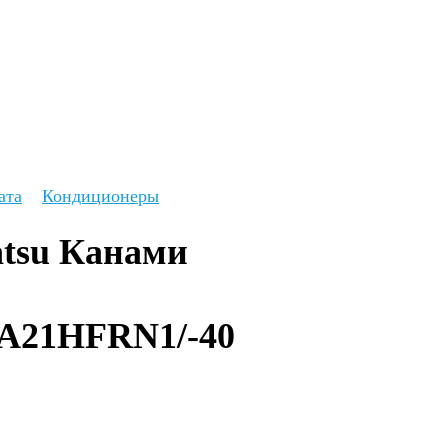
ата
Кондиционеры
tsu Канами 
21HFRN1/-40 