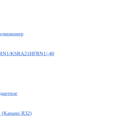
ндиционер
RN1/KSRA21HFRN1/-40
ндартное
 (Kanami R32)