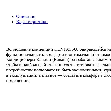
R32)
KSGA21HFRN1/KSRA21HFRN1/-40
On/Off
Описание
Характеристики
Воплощение концепции KENTATSU, опирающейся на
функциональности, комфорта и оптимальной стоимос
Кондиционеры Канами (Kanami) разработаны таким о
чтобы в наибольшей степени соответствовать реальн
потребностям пользователя: быть экономичными, уд
в эксплуатации, а главное — создавать комфорт в лю
помещении.