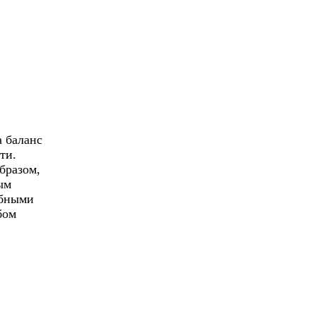
 баланс
ти.
бразом,
ым
обными
бом