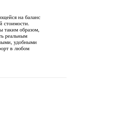
щейся на баланс
й стоимости.
ы таким образом,
ть реальным
чными, удобными
форт в любом