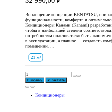
32 990,00
₽
Воплощение концепции KENTATSU, опираю
функциональности, комфорта и оптимально
Кондиционеры Канами (Kanami) разработан
чтобы в наибольшей степени соответствова
потребностям пользователя: быть экономи
в эксплуатации, а главное — создавать ком
помещении. ...
21 м²
Количество
товара
В корзину
✆ Заказать
Сплит-
система
Kentatsu
Кондиционеры
Канами
R32
(Kanami