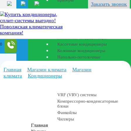
Бризеры
Перейти
Заказать звонок
к
Полупромышленные
содержанию
кондиционеры
Канальные кондиционеры
Кассетные кондиционеры
0
Колонные кондиционеры
Напольно-потолочные
Главная
Магазин климата
Магазин
Промышленные
климата
Кондиционеры
установки
VRF (VRV) системы
Компрессорно-конденсаторные
блоки
Фанкойлы
Чиллеры
Главная