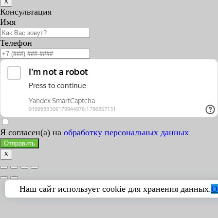
X
Консультация
Имя
Телефон
Я согласен(а) на
обработку персональных данных
Отправить
X
Наш сайт использует cookie для хранения данных.
О