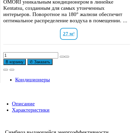
OMORI уникальным кондиционером в линейке
Kentatsu, созданным для самых утонченных
интерьеров. Поворотное на 180° жалюзи обеспечит
оптимальное распределение воздуха в помещении. ...
27 м²
Количество
товара
В корзину
✆ Заказать
Сплит-
система
Kentatsu
Кондиционеры
Omori
KSGOM26HZRN1/KSROM26HZRN1
Inverter
Описание
Характеристики
Симбиоз выдающейся энергоэффективности,