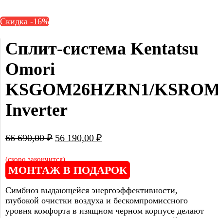
Скидка -16%
Сплит-система Kentatsu 
Omori 
KSGOM26HZRN1/KSROM
Inverter
Первоначальная
Текущая
66 690,00
₽
56 190,00
₽
цена
цена:
составляла
56
(скоро закончится)
МОНТАЖ В ПОДАРОК
66
190,00 ₽.
690,00 ₽.
Симбиоз выдающейся энергоэффективности,
глубокой очистки воздуха и бескомпромиссного
уровня комфорта в изящном черном корпусе делают