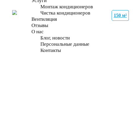
Услуги
Монтаж кондиционеров
Чистка кондиционеров
150 м²
35 м²
27 м²
27 м²
70 м²
70 м²
70 м²
70 м²
Вентиляция
Отзывы
О нас
Блог, новости
Персональные данные
Контакты