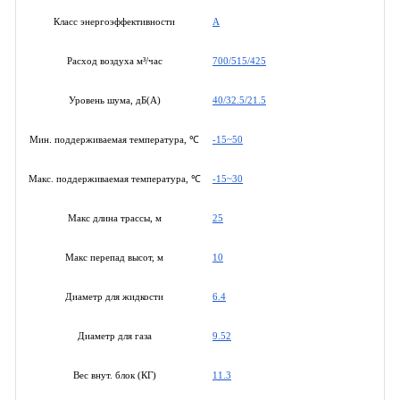
A
Класс энергоэффективности
700/515/425
Расход воздуха м³/час
40/32.5/21.5
Уровень шума, дБ(А)
-15~50
Мин. поддерживаемая температура, ℃
-15~30
Макс. поддерживаемая температура, ℃
25
Макс длина трассы, м
10
Макс перепад высот, м
6.4
Диаметр для жидкости
9.52
Диаметр для газа
11.3
Вес внут. блок (КГ)