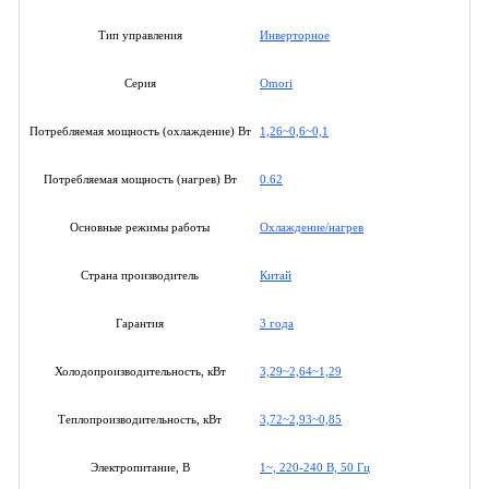
Инверторное
Тип управления
Omori
Серия
1,26~0,6~0,1
Потребляемая мощность (охлаждение) Вт
0.62
Потребляемая мощность (нагрев) Вт
Охлаждение/нагрев
Основные режимы работы
Китай
Страна производитель
3 года
Гарантия
3,29~2,64~1,29
Холодопроизводительность, кВт
3,72~2,93~0,85
Теплопроизводительность, кВт
1~, 220-240 В, 50 Гц
Электропитание, В