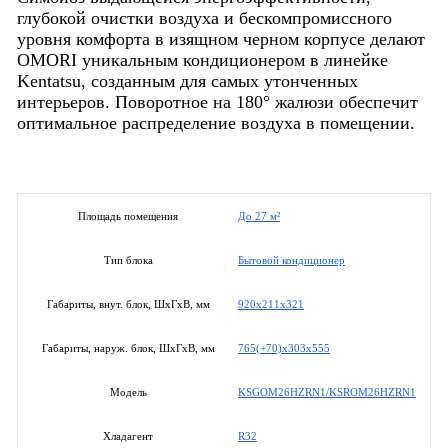
глубокой очистки воздуха и бескомпромиссного
уровня комфорта в изящном черном корпусе делают
OMORI уникальным кондиционером в линейке
Kentatsu, созданным для самых утонченных
интерьеров. Поворотное на 180° жалюзи обеспечит
оптимальное распределение воздуха в помещении.
До 27 м²
Площадь помещения
Бытовой кондиционер
Тип блока
920x211x321
Габариты, внут. блок, ШхГхВ, мм
765(+70)x303x555
Габариты, наруж. блок, ШхГхВ, мм
KSGOM26HZRN1/KSROM26HZRN1
Модель
R32
Хладагент