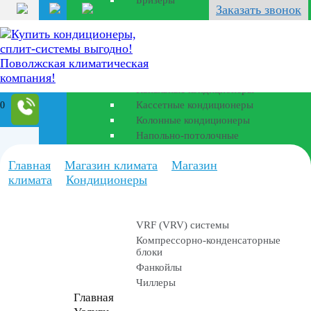
Бризеры
Перейти
Заказать звонок
к
Полупромышленные
содержанию
кондиционеры
Канальные кондиционеры
Кассетные кондиционеры
0
Колонные кондиционеры
Напольно-потолочные
Главная
Магазин климата
Магазин
Промышленные
климата
Кондиционеры
установки
VRF (VRV) системы
Компрессорно-конденсаторные
блоки
Фанкойлы
Чиллеры
Главная