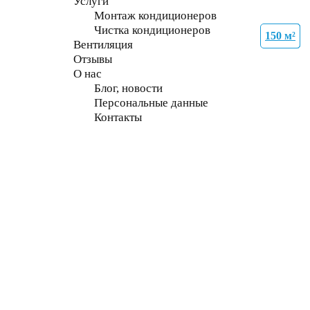
Услуги
Монтаж кондиционеров
Чистка кондиционеров
150 м²
35 м²
35 м²
27 м²
21 м²
70 м²
70 м²
70 м²
Вентиляция
Отзывы
О нас
Блог, новости
Персональные данные
Контакты