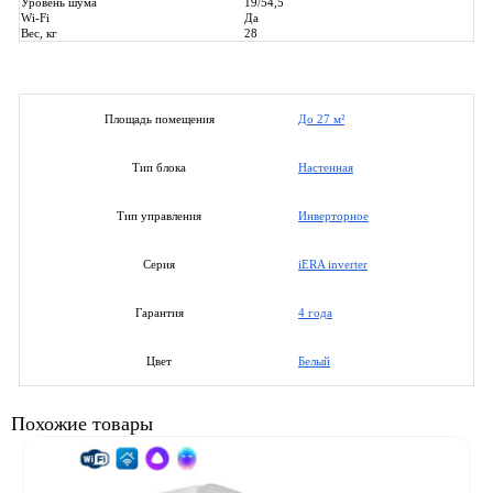
Уровень шума
19/54,5
Wi-Fi
Да
Вес, кг
28
До 27 м²
Площадь помещения
Настенная
Тип блока
Инверторное
Тип управления
iERA inverter
Серия
4 года
Гарантия
Белый
Цвет
Похожие товары