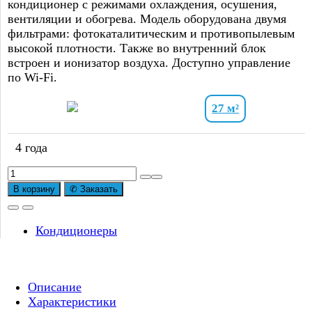
кондиционер с режимами охлаждения, осушения,
вентиляции и обогрева. Модель оборудована двумя
фильтрами: фотокаталитическим и противопылевым
высокой плотности. Также во внутренний блок
встроен и ионизатор воздуха. Доступно управление
по Wi-Fi.
27 м²
4 года
Количество
товара
В корзину
✆ Заказать
Сплит-
система
MDV
Кондиционеры
серия
iERA
inverter
Описание
MDSAJ-
Характеристики
09HRFN8/MDOAJ-