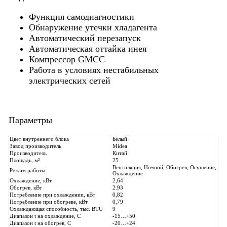
Функция самодиагностики
Обнаружение утечки хладагента
Автоматический перезапуск
Автоматическая оттайка инея
Компрессор GMCC
Работа в условиях нестабильных
электрических сетей
Параметры
Цвет внутреннего блока
Белый
Завод производитель
Midea
Производитель
Китай
Площадь, м²
25
Вентиляция, Ночной, Обогрев, Осушение,
Режим работы
Охлаждение
Охлаждение, кВт
2,64
Обогрев, кВт
2.93
Потребление при охлаждении, кВт
0,82
Потребление при обогреве, кВт
0,79
Охлаждающая способность, тыс. BTU
9
Диапазон t на охлаждение, С
-15…+50
Диапазон t на обогрев, С
-20…+24