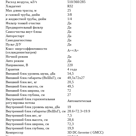
Расход воздуха, м3/ч
510/360/285
Хладагент
R32
Max длина трассы, м
25
ø газовой трубы, дюйм
3/8
ø жидкостной трубы, дюйм
1/4
Фильтр тонкой очистки
Да
Предварительный фильтр
Да
Самоочистка внут блока
Да
Авторестарт
Да
Самодиагностика
Да
Пульт Д/У
Да
Класс энергоэффективности
А++/А+
(охлаждение/нагрев)
Ночной режим
Да
Авто режим
Да
Напряжение, В
220
Гарантия
4 года
Внешний блок уровень шума, дБа
54,5
Внешний блок габариты (ВхШхГ), см
49,5x72x27
Внешний блок вес, кг
20,5
Внешний блок высота, см
49,5
Внешний блок ширина, см
72
Внешний блок глубина, см
27
Внутренний блок горизонтальная
Автоматическая
регулировка потока
Внутренний блок уровень шума, дБа
19
Внутренний блок габариты (ВхШхГ), см
28.6×72.3×19.9
Внутренний блок вес, кг
7,5
Внутренний блок высота, см
28,6
Внутренний блок ширина, см
72,3
Внутренний блок глубина, см
19,9
Компрессор
3D DC-Inverter ( GMCC)