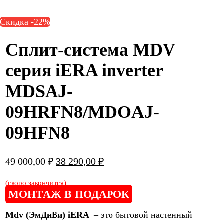
Скидка -22%
Сплит-система MDV 
серия iERA inverter 
MDSAJ-
09HRFN8/MDOAJ-
09HFN8
Первоначальная
Текущая
49 000,00
₽
38 290,00
₽
цена
цена:
составляла
38
(скоро закончится)
МОНТАЖ В ПОДАРОК
49
290,00 ₽.
000,00 ₽.
Mdv (ЭмДиВи) iERA
– это бытовой настенный