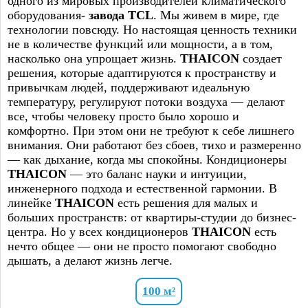
одного из мировых производителей климатического
оборудования-
завода TCL
. Мы живем в мире, где
технологии повсюду. Но настоящая ценность техники
не в количестве функций или мощности, а в том,
насколько она упрощает жизнь.
THAICON
создает
решения, которые адаптируются к пространству и
привычкам людей, поддерживают идеальную
температуру, регулируют потоки воздуха — делают
все, чтобы человеку просто было хорошо и
комфортно. При этом они не требуют к себе лишнего
внимания. Они работают без сбоев, тихо и размеренно
— как дыхание, когда мы спокойны. Кондиционеры
THAICON
— это баланс науки и интуиции,
инженерного подхода и естественной гармонии. В
линейке
THAICON
есть решения для малых и
больших пространств: от квартиры-студии до бизнес-
центра. Но у всех кондиционеров
THAICON
есть
нечто общее — они не просто помогают свободно
дышать, а делают жизнь легче.
100 м²