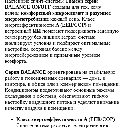
Настенные сплит-системы
Thaicon серии
BALANCE ON/OFF
созданы для тех, кому
важны
комфортный микроклимат
и
разумное
энергопотребление
каждый день. Класс
энергоэффективности
A (EER/COP)
и
встроенный
ИИ
помогают поддерживать заданную
температуру без лишних затрат: система
анализирует условия и подбирает оптимальные
настройки, сохраняя баланс между
энергосбережением и привычным уровнем
комфорта.
Серия BALANCE
ориентирована на стабильную
работу в повседневных сценариях — дома, в
квартире, в офисе или в коммерческом помещении.
Кондиционеры поддерживают основные режимы
охлаждения и обогрева, обеспечивают гибкую
настройку воздушного потока и уделяют внимание
качеству воздуха в помещении.
Класс энергоэффективности A (EER/COP)
Сплит-система расходует электроэнергию