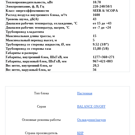
Теплопроизводительность, кВт
10.70
Электропитание, ф, В, Гц
220-240/50/1
Класс энергоэффективности
SEER A/ SCOP A
Расход воздуха внутреннего блока, м³/ч
1600
Уровень шума, дБ(А)
43
Диапазон рабочих температур, охлаждение, °C
от 15 до +43
Диапазон рабочих температур, нагрев, °C
от -7 до +24
Трубопровод хладагента
Максимальная длина трассы, м
15
Максимальный перепад высот, м
5
Трубопровод со стороны жидкости, Ø, мм
9.52 (3/8”)
Трубопровод со стороны газа
15,88 (5/8)
Габариты и размеры
Габариты, внутренний блок, ШхГхВ, мм
1277×360×271
Габариты, наружный блок, ШхГхВ, мм
967×421×803
Вес нетто, внутренний блок, кг
20,5
Вес нетто, наружный блок, кг
56
Настенная
Тип блока
BALANCE ON/OFF
Серия
Охлаждение/нагрев
Основные режимы работы
КНР
Страна производитель