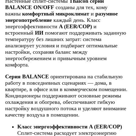
Настенные сплит-системы
Thaicon серии
BALANCE ON/OFF
созданы для тех, кому
важны
комфортный микроклимат
и
разумное
энергопотребление
каждый день. Класс
энергоэффективности
A (EER/COP)
и
встроенный
ИИ
помогают поддерживать заданную
температуру без лишних затрат: система
анализирует условия и подбирает оптимальные
настройки, сохраняя баланс между
энергосбережением и привычным уровнем
комфорта.
Серия BALANCE
ориентирована на стабильную
работу в повседневных сценариях — дома, в
квартире, в офисе или в коммерческом помещении.
Кондиционеры поддерживают основные режимы
охлаждения и обогрева, обеспечивают гибкую
настройку воздушного потока и уделяют внимание
качеству воздуха в помещении.
Класс энергоэффективности A (EER/COP)
Сплит-система расходует электроэнергию