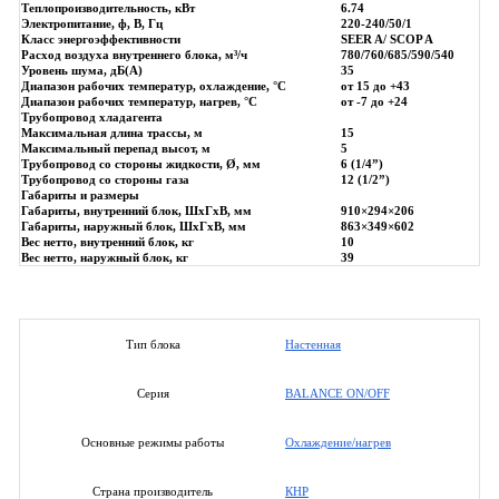
Теплопроизводительность, кВт
6.74
Электропитание, ф, В, Гц
220-240/50/1
Класс энергоэффективности
SEER A/ SCOP A
Расход воздуха внутреннего блока, м³/ч
780/760/685/590/540
Уровень шума, дБ(А)
35
Диапазон рабочих температур, охлаждение, °C
от 15 до +43
Диапазон рабочих температур, нагрев, °C
от -7 до +24
Трубопровод хладагента
Максимальная длина трассы, м
15
Максимальный перепад высот, м
5
Трубопровод со стороны жидкости, Ø, мм
6 (1/4”)
Трубопровод со стороны газа
12 (1/2”)
Габариты и размеры
Габариты, внутренний блок, ШхГхВ, мм
910×294×206
Габариты, наружный блок, ШхГхВ, мм
863×349×602
Вес нетто, внутренний блок, кг
10
Вес нетто, наружный блок, кг
39
Настенная
Тип блока
BALANCE ON/OFF
Серия
Охлаждение/нагрев
Основные режимы работы
КНР
Страна производитель