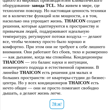
одного из мировых производителей климатического
оборудования-
завода TCL
. Мы живем в мире, где
технологии повсюду. Но настоящая ценность техники
не в количестве функций или мощности, а в том,
насколько она упрощает жизнь.
THAICON
создает
решения, которые адаптируются к пространству и
привычкам людей, поддерживают идеальную
температуру, регулируют потоки воздуха — делают
все, чтобы человеку просто было хорошо и
комфортно. При этом они не требуют к себе лишнего
внимания. Они работают без сбоев, тихо и размеренно
— как дыхание, когда мы спокойны. Кондиционеры
THAICON
— это баланс науки и интуиции,
инженерного подхода и естественной гармонии. В
линейке
THAICON
есть решения для малых и
больших пространств: от квартиры-студии до бизнес-
центра. Но у всех кондиционеров
THAICON
есть
нечто общее — они не просто помогают свободно
дышать, а делают жизнь легче.
70 м²