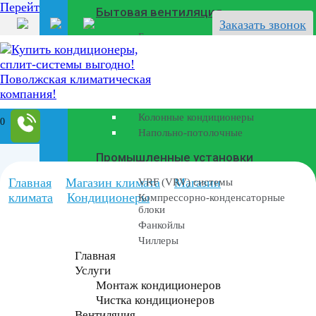
Перейти к содержанию
Бытовая вентиляция
Заказать звонок
Бризеры
Полупромышленные кондиционеры
Канальные кондиционеры
Кассетные кондиционеры
Колонные кондиционеры
0
Напольно-потолочные
Промышленные установки
Главная
Магазин климата
Магазин
VRF (VRV) системы
климата
Кондиционеры
Компрессорно-конденсаторные
блоки
Фанкойлы
Чиллеры
Главная
Услуги
Монтаж кондиционеров
Чистка кондиционеров
Вентиляция