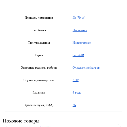
До 70 м²
Площадь помещения
Настенная
Тип блока
Инверторное
Тип управления
SensAIR
Серия
Охлаждение/нагрев
Основные режимы работы
КНР
Страна производитель
4 года
Гарантия
26
Уровень шума, дБ(А)
Похожие товары