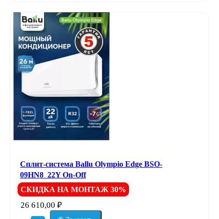
Сплит-система Ballu Olympio Edge BSO-
09HN8_22Y On-Off
СКИДКА НА МОНТАЖ 30%
26 610,00
₽