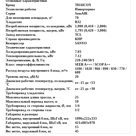
Основные характеристики
Бренд
THAICON
Технология работы
Инверторное
Серия
SensAIR
Для помещения площадью, м²
70
Хладагент
R32
Потребляемая мощность, охлаждение, кВт
1,900 (0,410 ~ 2,800)
Потребляемая мощность, нагрев, кВт
1,795 (0,420 ~ 3,000)
Завод изготовитель
TCL
Страна производитель
КНР
Компрессор
SANYO
Технические характеристики
Холодопроизводительность, кВт
7.03
Теплопроизводительность, кВт
7.12
Электропитание, ф, В, Гц
220-240/50/1
Класс энергоэффективности
SEER A+++ / SCOP A++
1100 / 1020 / 960 / 890 / 830 / 770 /
Расход воздуха внутреннего блока, м³/ч
680
Уровень шума, дБ(А)
26
Диапазон рабочих температур, охлаждение,
от -15 до +53
°C
Диапазон рабочих температур, нагрев, °C
от -25 до +30
Трубопровод хладагента
Максимальная длина трассы, м
25
Максимальный перепад высот, м
10
Трубопровод со стороны жидкости, Ø, мм
1/4
Трубопровод со стороны газа
1/2
Габариты и размеры
Габариты, внутренний блок, ШхГхВ, мм
1096х222х333
Габариты, наружный блок, ШхГхВ, мм
421х803х978
Вес нетто, внутренний блок, кг
15
Вес нетто, наружный блок, кг
45