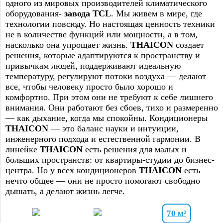
одного из мировых производителей климатического
оборудования-
завода TCL
. Мы живем в мире, где
технологии повсюду. Но настоящая ценность техники
не в количестве функций или мощности, а в том,
насколько она упрощает жизнь.
THAICON
создает
решения, которые адаптируются к пространству и
привычкам людей, поддерживают идеальную
температуру, регулируют потоки воздуха — делают
все, чтобы человеку просто было хорошо и
комфортно. При этом они не требуют к себе лишнего
внимания. Они работают без сбоев, тихо и размеренно
— как дыхание, когда мы спокойны. Кондиционеры
THAICON
— это баланс науки и интуиции,
инженерного подхода и естественной гармонии. В
линейке
THAICON
есть решения для малых и
больших пространств: от квартиры-студии до бизнес-
центра. Но у всех кондиционеров
THAICON
есть
нечто общее — они не просто помогают свободно
дышать, а делают жизнь легче.
70 м²