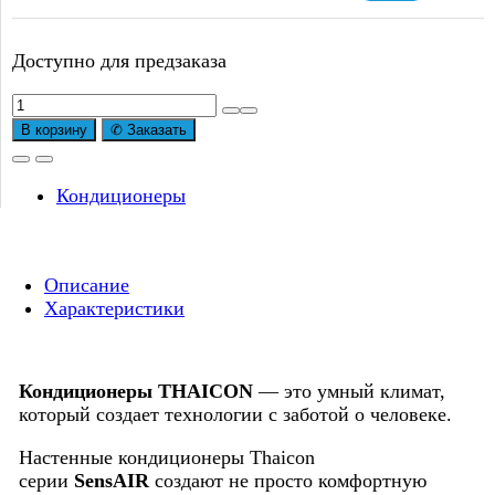
Доступно для предзаказа
Количество
товара
В корзину
✆ Заказать
Сплит-
система
THAICON
Кондиционеры
SensAIR
TL-
RWS70-
Описание
FR/TL-
Характеристики
ROS70-
FR
Inverter
Кондиционеры THAICON
— это умный климат,
который создает технологии с заботой о человеке.
Настенные кондиционеры Thaicon
серии
SensAIR
создают не просто комфортную