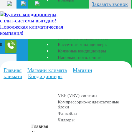
Бризеры
Перейти
Заказать звонок
к
Полупромышленные
содержанию
кондиционеры
Канальные кондиционеры
Кассетные кондиционеры
0
Колонные кондиционеры
Напольно-потолочные
Главная
Магазин климата
Магазин
Промышленные
климата
Кондиционеры
установки
VRF (VRV) системы
Компрессорно-конденсаторные
блоки
Фанкойлы
Чиллеры
Главная