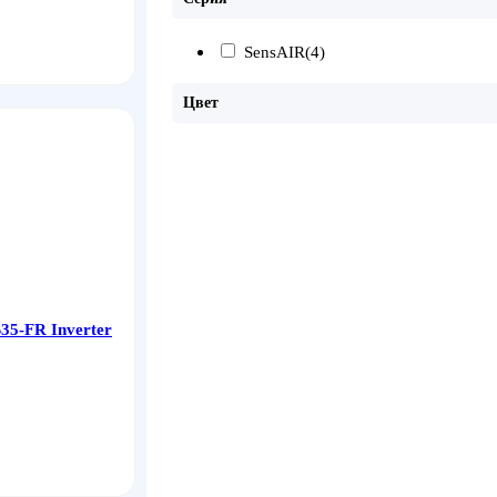
SensAIR
(4)
Цвет
5-FR Inverter