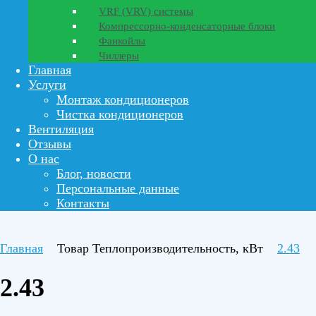
VRF (VRV) системы
Компрессорно-конденсаторные блоки
Фанкойлы
Чиллеры
Главная
Услуги
Монтаж кондиционеров
Чистка кондиционеров
Вентиляция
Отзывы
О нас
Блог, новости
Персональные данные
Контакты
Главная
Товар Теплопроизводительность, кВт
2.43
2.43