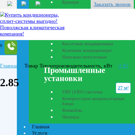
Бризеры
Заказать звонок
Полупромышленные
кондиционеры
Канальные кондиционеры
Кассетные кондиционеры
0
Колонные кондиционеры
Напольно-потолочные
Главная
Товар Теплопроизводительность, кВт
2.85
Промышленные
установки
2.85
27 м²
VRF (VRV) системы
Компрессорно-конденсаторные
блоки
Фанкойлы
Чиллеры
Текстовый поиск
Главная
ВСЕ АКЦИИ(1)
Услуги