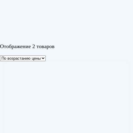
Серия
Изи Инвертор (Easy Inverter)
(1)
Кумо Инвертор (Kumo Inverter)
(1)
Цвет
Отображение 2 товаров