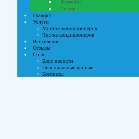
Фанкойлы
Чиллеры
Главная
Ценовой фильтр
Услуги
Текстовый поиск
Монтаж кондиционеров
ВСЕ АКЦИИ(2)
Чистка кондиционеров
Вентиляция
Тип управления
Отзывы
О нас
Блог, новости
Инверторное
Персональные данные
Контакты
Бренды
Kentatsu
(1)
Midea
(1)
Площадь помещения
До 21 м²
(2)