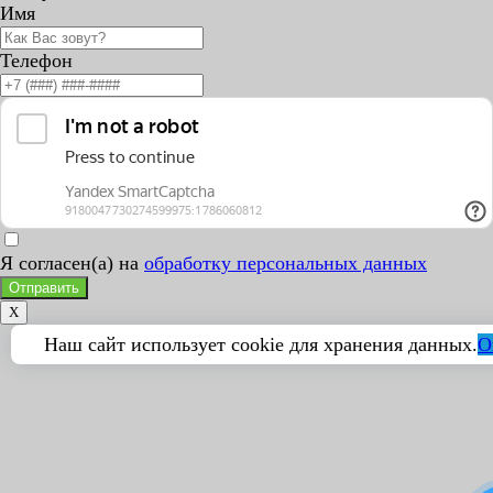
Имя
Телефон
Я согласен(а) на
обработку персональных данных
Отправить
X
Наш сайт использует cookie для хранения данных.
О