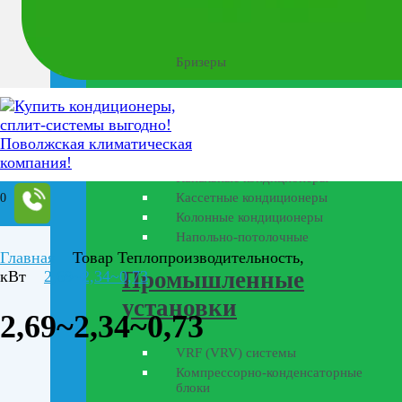
Бытовая вентиляция
Бризеры
Полупромышленные
кондиционеры
Канальные кондиционеры
Кассетные кондиционеры
0
Колонные кондиционеры
Напольно-потолочные
Главная
Товар Теплопроизводительность,
Промышленные
кВт
2,69~2,34~0,73
установки
2,69~2,34~0,73
VRF (VRV) системы
Компрессорно-конденсаторные
блоки