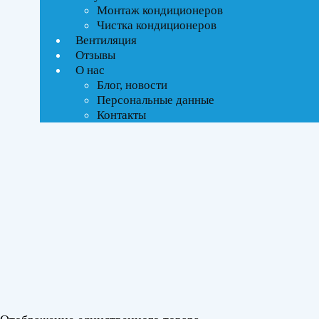
Монтаж кондиционеров
Чистка кондиционеров
Тип управления
Вентиляция
Отзывы
On-Off стандартное
О нас
Блог, новости
Бренды
Персональные данные
Контакты
Ballu
(1)
Площадь помещения
До 35 м²
(1)
Серия
iGreen Pro
(1)
Цвет