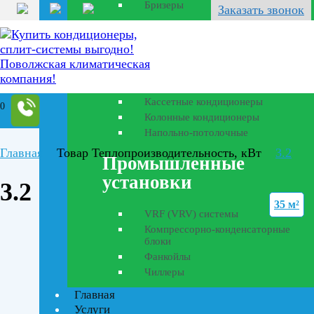
Бризеры
Заказать звонок
Полупромышленные
кондиционеры
Канальные кондиционеры
Кассетные кондиционеры
0
Колонные кондиционеры
Напольно-потолочные
Главная
Товар Теплопроизводительность, кВт
3.2
Промышленные
установки
3.2
35 м²
VRF (VRV) системы
Компрессорно-конденсаторные
блоки
Фанкойлы
Чиллеры
Главная
Текстовый поиск
Услуги