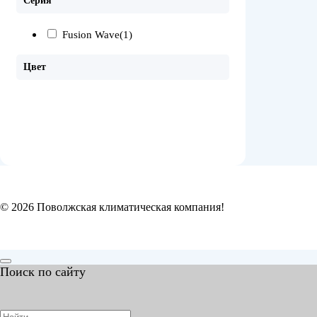
Серия
Fusion Wave
(1)
Цвет
© 2026 Поволжская климатическая компания!
Поиск по сайту
Search
for: