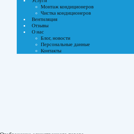
Услуги
Монтаж кондиционеров
Тип управления
Чистка кондиционеров
Вентиляция
On-Off стандартное
Отзывы
О нас
Блог, новости
Бренды
Персональные данные
Контакты
Electrolux
(1)
Площадь помещения
До 35 м²
(1)
Серия
Fusion Wave
(1)
Цвет