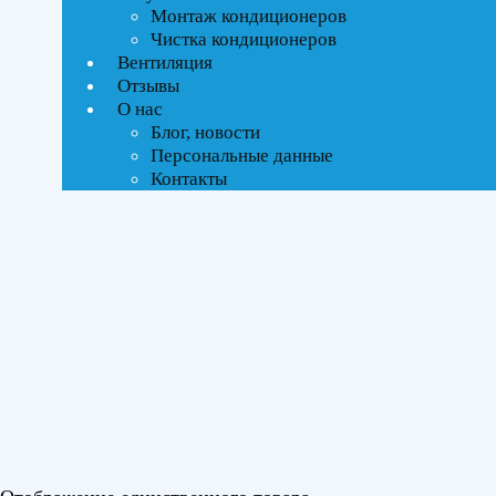
Монтаж кондиционеров
Чистка кондиционеров
Тип управления
Вентиляция
Отзывы
Инверторное
О нас
Блог, новости
Бренды
Персональные данные
Контакты
ROYAL Thermo
(1)
Площадь помещения
До 35 м²
(1)
Серия
Siena DC
(1)
Цвет