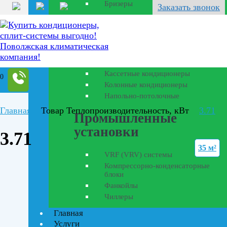
Бризеры
Заказать звонок
Полупромышленные
кондиционеры
Канальные кондиционеры
Кассетные кондиционеры
0
Колонные кондиционеры
Напольно-потолочные
Главная
Товар Теплопроизводительность, кВт
3.71
Промышленные
установки
3.71
35 м²
VRF (VRV) системы
Компрессорно-конденсаторные
блоки
Фанкойлы
Чиллеры
Главная
Текстовый поиск
Услуги