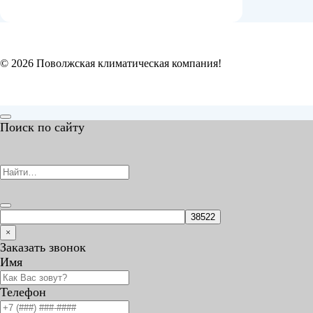
© 2026 Поволжская климатическая компания!
Поиск по сайту
Search
for:
×
Заказать звонок
Имя
Телефон