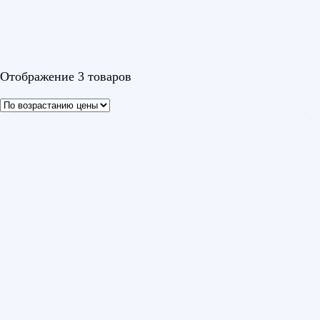
Изи Инвертор (Easy Inverter)
(2)
Кумо Инвертор (Kumo Inverter)
(1)
Цвет
Отображение 3 товаров