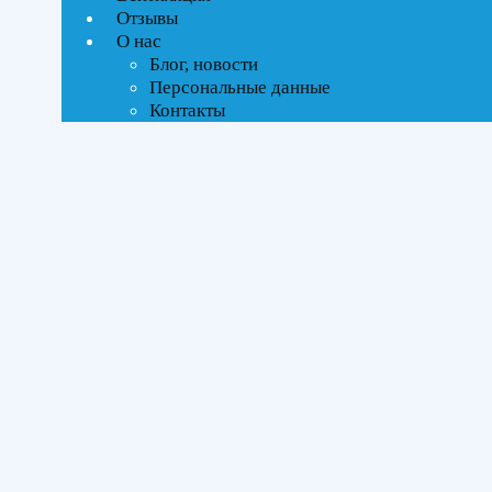
Ценовой фильтр
Отзывы
Текстовый поиск
О нас
ВСЕ АКЦИИ(2)
Блог, новости
Персональные данные
Тип управления
Контакты
Инверторное
Бренды
Kentatsu
(1)
Midea
(2)
Площадь помещения
До 27 м²
(3)
Серия