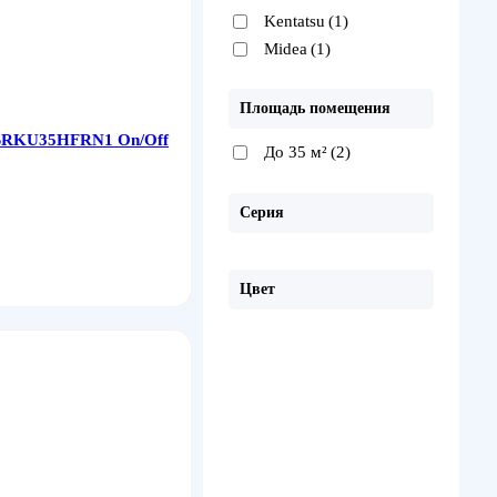
Kentatsu
(1)
Midea
(1)
Площадь помещения
KSRKU35HFRN1 On/Off
До 35 м²
(2)
Серия
Цвет