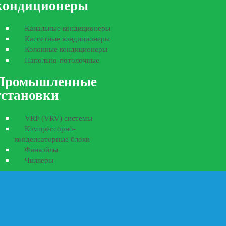
кондиционеры
Канальные кондиционеры
Кассетные кондиционеры
Колонные кондиционеры
Напольно-потолочные
Промышленные
установки
VRF (VRV) системы
Компрессорно-
конденсаторные блоки
Фанкойлы
Чиллеры