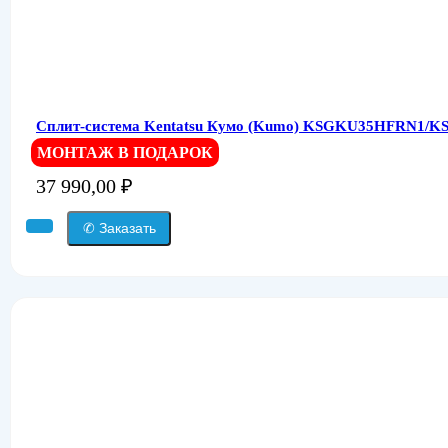
Сплит-система Kentatsu Кумо (Kumo) KSGKU35HFRN1/
МОНТАЖ В ПОДАРОК
37 990,00
₽
✆ Заказать