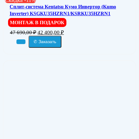
Сплит-система Kentatsu Кумо Инвертор (Kumo
Inverter) KSGKU35HZRN1/KSRKU35HZRN1
МОНТАЖ В ПОДАРОК
Первоначальная
Текущая
47 690,00
₽
42 400,00
₽
цена
цена:
✆ Заказать
составляла
42
47
400,00 ₽.
690,00 ₽.