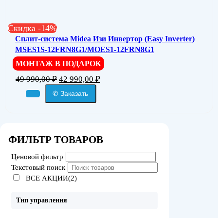
Скидка -14%
Сплит-система Midea Изи Инвертор (Easy Inverter)
MSES1S-12FRN8G1/MOES1-12FRN8G1
МОНТАЖ В ПОДАРОК
Первоначальная
Текущая
49 990,00
₽
42 990,00
₽
цена
цена:
✆ Заказать
составляла
42
49
990,00 ₽.
990,00 ₽.
ФИЛЬТР ТОВАРОВ
Ценовой фильтр
Текстовый поиск
ВСЕ АКЦИИ(2)
Тип управления