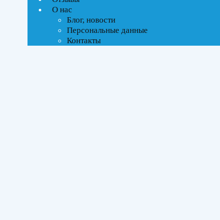
Текстовый поиск
О нас
ВСЕ АКЦИИ(2)
Блог, новости
Персональные данные
Тип управления
Контакты
Инверторное
Бренды
Kentatsu
(1)
Midea
(1)
Площадь помещения
До 35 м²
(2)
Серия
Изи Инвертор (Easy Inverter)
(1)