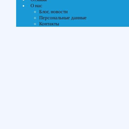
ВСЕ АКЦИИ(4)
О нас
Блог, новости
Тип управления
Персональные данные
Контакты
On-Off стандартное
Инверторное
Бренды
Kentatsu
(8)
Midea
(4)
Площадь помещения
До 70 м²
(11)
До 100 м²
(1)
Серия