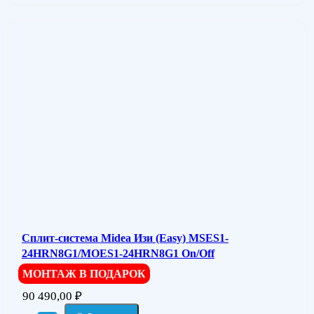
Сплит-система Midea Изи (Easy) MSES1-
24HRN8G1/MOES1-24HRN8G1 On/Off
МОНТАЖ В ПОДАРОК
90 490,00
₽