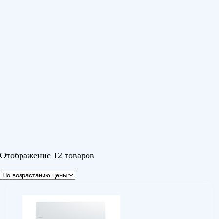
MCD1/MOU-L
(1)
Анлимитед (Unlimited)
(1)
Изи (Easy)
(1)
Ичи R32 (Ichi R32)
(1)
Канами R32 (Kanami R32)
(2)
Канами Инвертор Wi-Fi (Kanami Inverter Wi-Fi)
(1)
Кумо (Kumo)
(1)
Наоми (Naomi)
(1)
Парамаунт R32 (Paramount R32)
(1)
Семпай (Sempai)
(1)
Юки (Yuki)
(1)
Показать еще
Цвет
Отображение 12 товаров