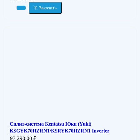
✆ Заказать
Сплит-система Kentatsu Юки (Yuki)
KSGYK70HZRN1/KSRYK70HZRN1 Inverter
97 290,00
₽