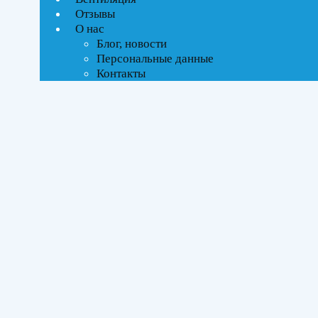
Ценовой фильтр
Отзывы
Текстовый поиск
О нас
ВСЕ АКЦИИ(3)
Блог, новости
Персональные данные
Тип управления
Контакты
Инверторное
Бренды
Ballu
(2)
ROYAL Thermo
(2)
THAICON
(2)
Площадь помещения
До 27 м²
(4)
До 35 м²
(2)
Серия