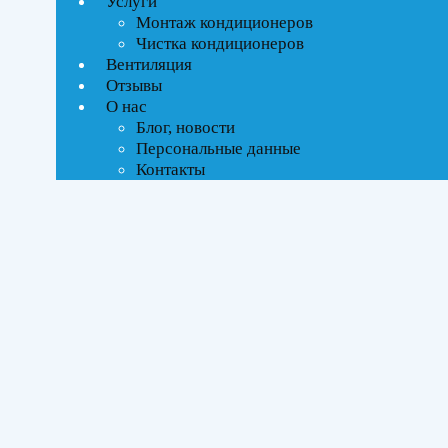
Услуги
Текстовый поиск
Монтаж кондиционеров
ВСЕ АКЦИИ(4)
Чистка кондиционеров
Вентиляция
Тип управления
Отзывы
О нас
On-Off стандартное
Блог, новости
Инверторное
Персональные данные
Контакты
Бренды
Ballu
(2)
ROYAL Thermo
(2)
THAICON
(4)
Площадь помещения
До 35 м²
(1)
До 50 м²
(3)
До 70 м²
(4)