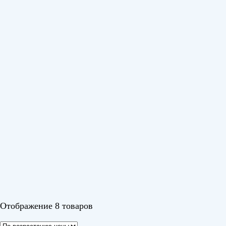
Серия
Barocco
(1)
Barocco DC Black
(1)
Olympio Edge
(1)
Olympio Pro
(1)
BALANCE ON/OFF
(1)
COMFORT PLUS Inverter
(1)
COMFORT PLUS ON/OFF
(1)
PHANTOM
(1)
Показать еще
Цвет
Черный
Отображение 8 товаров