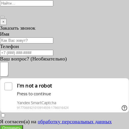
for:
×
Заказать звонок
Имя
Телефон
Ваш вопрос? (Необязательно)
Я согласен(а) на
обработку персональных данных
Отправить