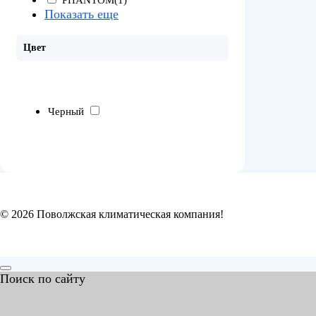
PHANTOM
(1)
Показать еще
Цвет
Черный
© 2026 Поволжская климатическая компания!
Поиск по сайту
Search