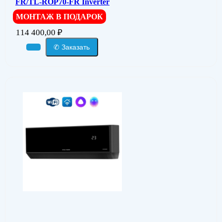
FR/TL-ROP70-FR Inverter
МОНТАЖ В ПОДАРОК
114 400,00
₽
✆ Заказать