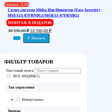
Скидка -13%
Сплит-система Midea Изи Инвертор (Easy Inverter)
MSES1S-07FRN8G1/MOES1-07FRN8G1
МОНТАЖ В ПОДАРОК
Первоначальная
Текущая
38 590,00
₽
33 590,00
₽
цена
цена:
✆ Заказать
составляла
33
38
590,00 ₽.
590,00 ₽.
ФИЛЬТР ТОВАРОВ
Текстовый поиск
ВСЕ АКЦИИ(1)
Тип управления
Инверторное
Бренды