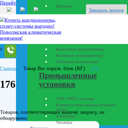
Перейти к содержанию
Бризеры
Заказать звонок
Полупромышленные
кондиционеры
Канальные кондиционеры
Кассетные кондиционеры
0
Колонные кондиционеры
Напольно-потолочные
Главная
Товар Вес наруж. блок (КГ)
176
Промышленные
176
установки
VRF (VRV) системы
Компрессорно-конденсаторные
блоки
Товаров, соответствующих вашему запросу, не
Фанкойлы
обнаружено.
Чиллеры