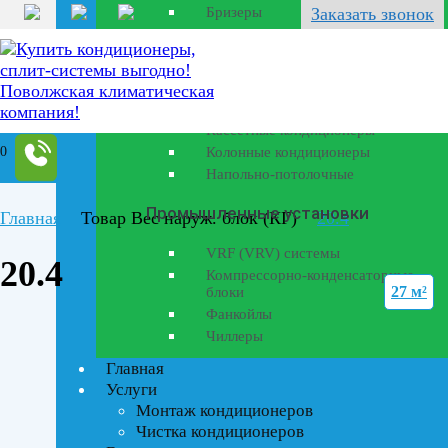
Бризеры
Заказать звонок
Полупромышленные
кондиционеры
Канальные кондиционеры
Кассетные кондиционеры
0
Колонные кондиционеры
Напольно-потолочные
Промышленные установки
Главная
Товар Вес наруж. блок (КГ)
20.4
VRF (VRV) системы
20.4
Компрессорно-конденсаторные
27 м²
блоки
Фанкойлы
Чиллеры
Главная
Услуги
Монтаж кондиционеров
Чистка кондиционеров
Текстовый поиск