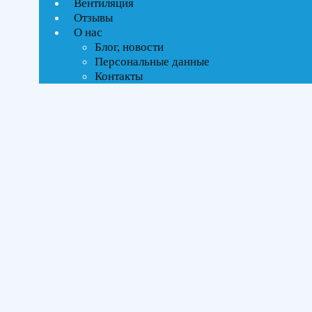
Вентиляция
ВСЕ АКЦИИ(1)
Отзывы
О нас
Тип управления
Блог, новости
Персональные данные
Инверторное
Контакты
Бренды
Ballu
(1)
Площадь помещения
До 27 м²
(1)
Серия
Odyssey Pro DC
(1)
Цвет