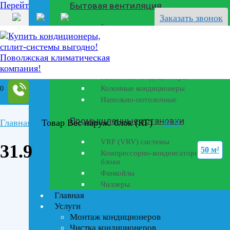
Перейти к содержанию
Бытовая вентиляция
Заказать звонок
Бризеры
Полупромышленные кондиционеры
Канальные кондиционеры
Кассетные кондиционеры
0
Колонные кондиционеры
Напольно-потолочные
Промышленные установки
Главная
Товар Вес наруж. блок (КГ)
31.9
VRF (VRV) системы
31.9
50 м²
Компрессорно-конденсаторные
блоки
Фанкойлы
Чиллеры
Главная
Услуги
Монтаж кондиционеров
Текстовый поиск
Чистка кондиционеров