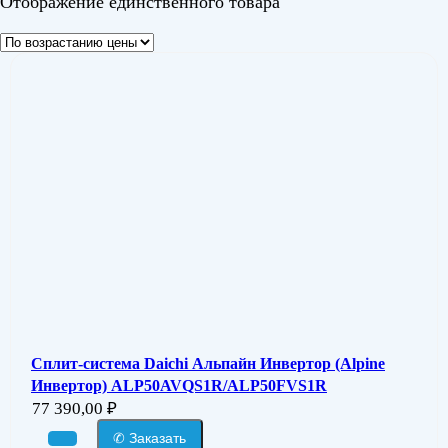
Отображение единственного товара
Сплит-система Daichi Альпайн Инвертор (Alpine
Инвертор) ALP50AVQS1R/ALP50FVS1R
77 390,00
₽
✆ Заказать