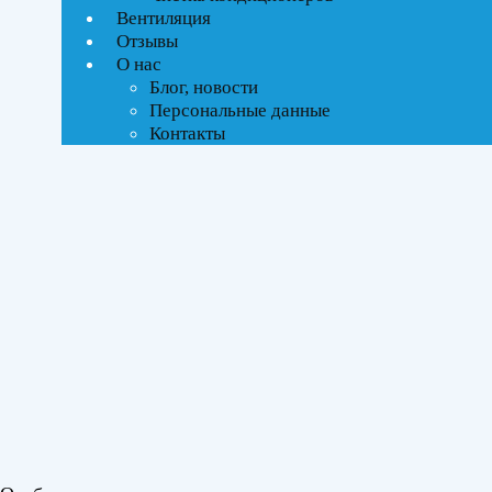
Вентиляция
Тип управления
Отзывы
О нас
Блог, новости
Инверторное
Персональные данные
Контакты
Бренды
Daichi
(1)
Площадь помещения
До 50 м²
(1)
Серия
Альпайн Инвертор (Alpine Инвертор)
(1)
Цвет