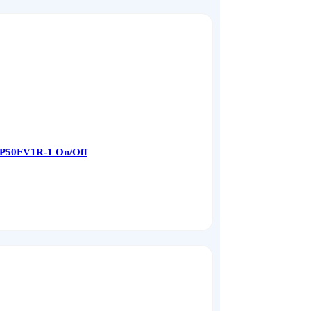
LP50FV1R-1 On/Off