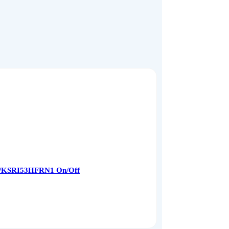
1/KSRI53HFRN1 On/Off