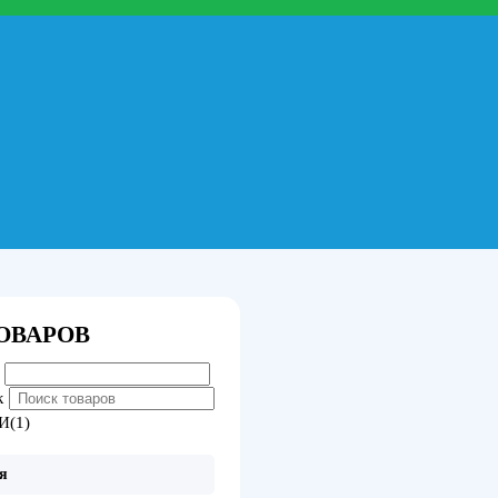
ОВАРОВ
к
И(1)
я