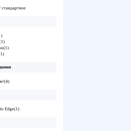
f стандартное
1)
(1)
su
(1)
(1)
щения
м²
(4)
io Edge
(1)