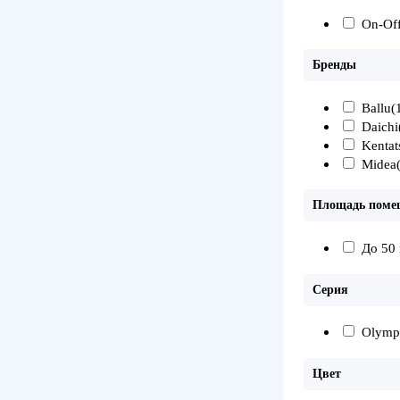
On-Of
Бренды
Ballu
(
Daichi
Kentat
Midea
Площадь поме
До 50 
Серия
Olymp
Цвет