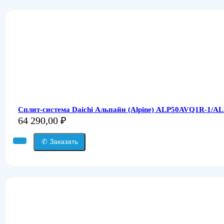
Сплит-система Daichi Альпайн (Alpine) ALP50AVQ1R-1/A
64 290,00
₽
✆ Заказать