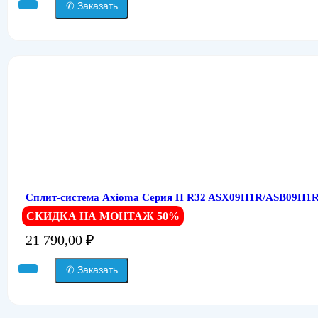
✆ Заказать
Сплит-система Axioma Серия H R32 ASX09H1R/ASB09H1R
СКИДКА НА МОНТАЖ 50%
21 790,00
₽
✆ Заказать