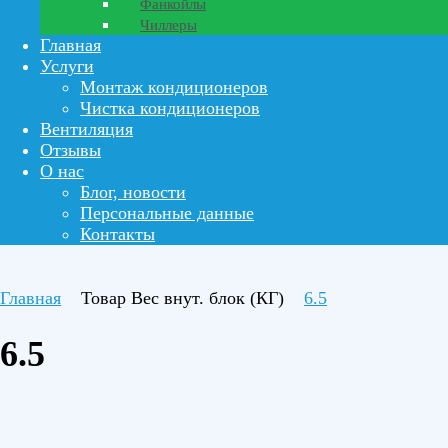
Фанкойлы
Чиллеры
Главная
Услуги
Монтаж кондиционеров
Чистка кондиционеров
Вентиляция
Отзывы
О нас
Блог, новости
Персональные данные
Контакты
Главная
Товар Вес внут. блок (КГ)
6.5
6.5