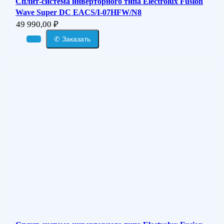
Сплит-система инверторного типа Electrolux Fusion
Wave Super DC EACS/I-07HFW/N8
49 990,00
₽
✆ Заказать