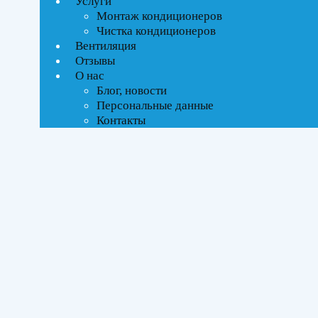
Услуги
Текстовый поиск
Монтаж кондиционеров
ВСЕ АКЦИИ(2)
Чистка кондиционеров
Вентиляция
Тип управления
Отзывы
О нас
On-Off стандартное
Блог, новости
Инверторное
Персональные данные
Контакты
Бренды
Axioma
(1)
Ballu
(2)
Daichi
(1)
Electrolux
(2)
ROYAL Thermo
(5)
SHUFT
(1)
Площадь помещения
До 21 м²
(3)