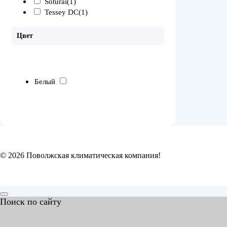
Soturai
(1)
Tessey DC
(1)
Цвет
Белый
© 2026 Поволжская климатическая компания!
Поиск по сайту
Search