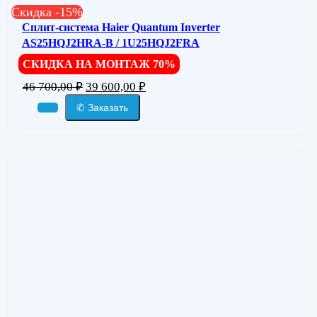
Скидка -15%
Сплит-система Haier Quantum Inverter
AS25HQJ2HRA-B / 1U25HQJ2FRA
СКИДКА НА МОНТАЖ 70%
46 700,00
₽
39 600,00
₽
✆ Заказать