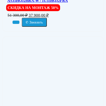
AS35HQJ2HRA-W / 1U35HQJ2FRA
СКИДКА НА МОНТАЖ 50%
51 300,00
₽
37 900,00
₽
✆ Заказать