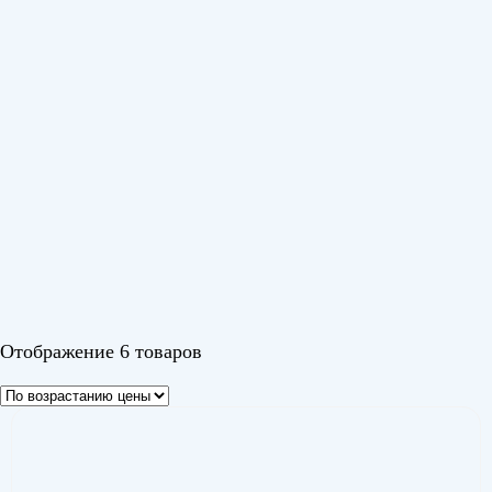
До 35 м²
(2)
Серия
Quantum DC Inverter
(6)
Цвет
Белый
Черный 1
Отображение 6 товаров